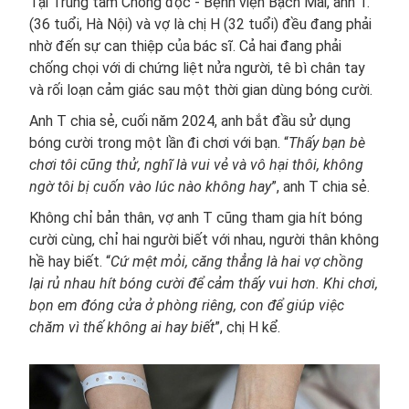
Tại Trung tâm Chống độc - Bệnh viện Bạch Mai, anh T.
(36 tuổi, Hà Nội) và vợ là chị H (32 tuổi) đều đang phải
nhờ đến sự can thiệp của bác sĩ. Cả hai đang phải
chống chọi với di chứng liệt nửa người, tê bì chân tay
và rối loạn cảm giác sau một thời gian dùng bóng cười.
Anh T chia sẻ, cuối năm 2024, anh bắt đầu sử dụng
bóng cười trong một lần đi chơi với bạn. “
Thấy bạn bè
chơi tôi cũng thử, nghĩ là vui vẻ và vô hại thôi, không
ngờ tôi bị cuốn vào lúc nào không hay
”, anh T chia sẻ.
Không chỉ bản thân, vợ anh T cũng tham gia hít bóng
cười cùng, chỉ hai người biết với nhau, người thân không
hề hay biết. “
Cứ mệt mỏi, căng thẳng là hai vợ chồng
lại rủ nhau hít bóng cười để cảm thấy vui hơn. Khi chơi,
bọn em đóng cửa ở phòng riêng, con để giúp việc
chăm vì thế không ai hay biết
”, chị H kể.