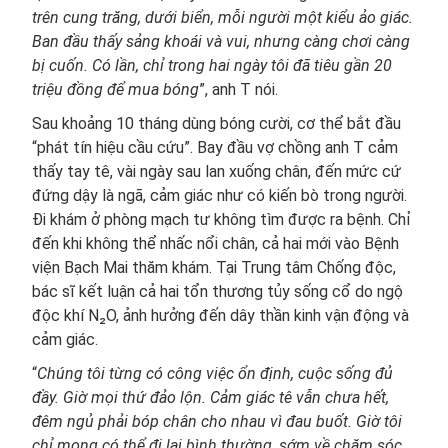
trên cung trăng, dưới biển, mỗi người một kiểu ảo giác.
Ban đầu thấy sảng khoái và vui, nhưng càng chơi càng
bị cuốn. Có lần, chỉ trong hai ngày tôi đã tiêu gần 20
triệu đồng để mua bóng
”, anh T nói.
Sau khoảng 10 tháng dùng bóng cười, cơ thể bắt đầu
“phát tín hiệu cầu cứu”. Bay đầu vợ chồng anh T cảm
thấy tay tê, vài ngày sau lan xuống chân, đến mức cứ
đứng dậy là ngã, cảm giác như có kiến bò trong người.
Đi khám ở phòng mạch tư không tìm được ra bệnh. Chỉ
đến khi không thể nhấc nổi chân, cả hai mới vào Bệnh
viện Bạch Mai thăm khám. Tại Trung tâm Chống độc,
bác sĩ kết luận cả hai tổn thương tủy sống cổ do ngộ
độc khí N₂O, ảnh hưởng đến dây thần kinh vận động và
cảm giác.
“
Chúng tôi từng có công việc ổn định, cuộc sống đủ
đầy. Giờ mọi thứ đảo lộn. Cảm giác tê vẫn chưa hết,
đêm ngủ phải bóp chân cho nhau vì đau buốt. Giờ tôi
chỉ mong có thể đi lại bình thường, sớm về chăm sóc