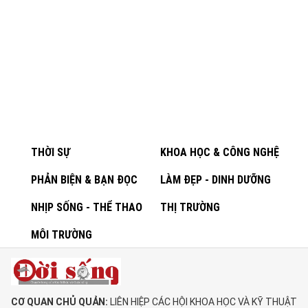
THỜI SỰ
KHOA HỌC & CÔNG NGHỆ
PHẢN BIỆN & BẠN ĐỌC
LÀM ĐẸP - DINH DƯỠNG
NHỊP SỐNG - THỂ THAO
THỊ TRƯỜNG
MÔI TRƯỜNG
CƠ QUAN CHỦ QUẢN:
LIÊN HIỆP CÁC HỘI KHOA HỌC VÀ KỸ THUẬT