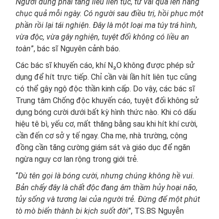
Người dùng phải tăng liều liên tục, từ vài quả lên hàng
chục quả mỗi ngày. Có người sau điều trị, hồi phục một
phần rồi lại tái nghiện. Đây là một loại ma túy trá hình,
vừa độc, vừa gây nghiện, tuyệt đối không có liều an
toàn
”, bác sĩ Nguyên cảnh báo.
Các bác sĩ khuyến cáo, khí N₂O không được phép sử
dụng để hít trực tiếp. Chỉ cần vài lần hít liên tục cũng
có thể gây ngộ độc thần kinh cấp. Do vậy, các bác sĩ
Trung tâm Chống độc khuyến cáo, tuyệt đối không sử
dụng bóng cười dưới bất kỳ hình thức nào. Khi có dấu
hiệu tê bì, yếu cơ, mất thăng bằng sau khi hít khí cười,
cần đến cơ sở y tế ngay. Cha mẹ, nhà trường, cộng
đồng cần tăng cường giám sát và giáo dục để ngăn
ngừa nguy cơ lan rộng trong giới trẻ.
“
Dù tên gọi là bóng cười, nhưng chúng không hề vui.
Bản chấy đây là chất độc đang âm thầm hủy hoại não,
tủy sống và tương lai của người trẻ. Đừng để một phút
tò mò biến thành bi kịch suốt đời
”, TS.BS Nguyễn