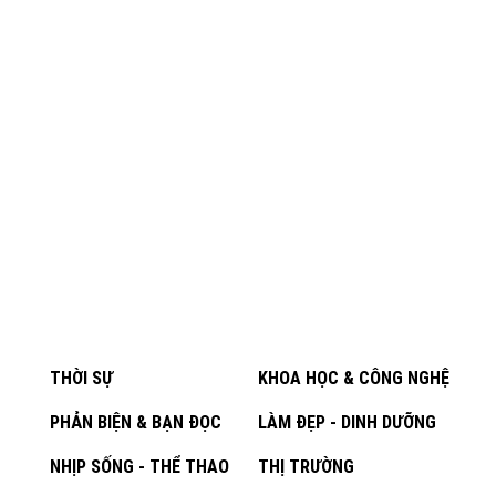
THỜI SỰ
KHOA HỌC & CÔNG NGHỆ
PHẢN BIỆN & BẠN ĐỌC
LÀM ĐẸP - DINH DƯỠNG
NHỊP SỐNG - THỂ THAO
THỊ TRƯỜNG