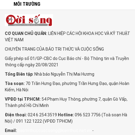
MÔI TRƯỜNG
CƠ QUAN CHỦ QUẢN:
LIÊN HIỆP CÁC HỘI KHOA HỌC VÀ KỸ THUẬT
VIỆT NAM
CHUYÊN TRANG CỦA BÁO TRI THỨC VÀ CUỘC SỐNG
Giấy phép số 01/GP-CBC do Cục Báo chí - Bộ Thông tin và Truyền
thông cấp ngày 20/08/2021
Tổng Biên tập
: Nhà báo Nguyễn Thị Mai Hương
Tòa soạn:
70 Trần Hưng Đạo, phường Trần Hưng Đạo, quận Hoàn
Kiếm, Hà Nội
VPĐD tại TP.HCM:
54 Phạm Huy Thông, phường 7, quận Gò Vấp,
Thành phố Hồ Chí Minh
Điện thoại:
024 6 254 3519
Hotline:
096 523 7756 (Toà soạn Hà
Nội) / 091 122 1222 (VPĐD TPHCM)
Email:
baotrithuccuocsong@kienthuc.net.vn
-