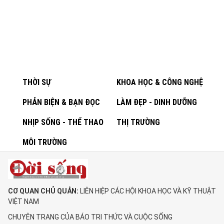
THỜI SỰ
KHOA HỌC & CÔNG NGHỆ
PHẢN BIỆN & BẠN ĐỌC
LÀM ĐẸP - DINH DƯỠNG
NHỊP SỐNG - THỂ THAO
THỊ TRƯỜNG
MÔI TRƯỜNG
CƠ QUAN CHỦ QUẢN:
LIÊN HIỆP CÁC HỘI KHOA HỌC VÀ KỸ THUẬT
VIỆT NAM
CHUYÊN TRANG CỦA BÁO TRI THỨC VÀ CUỘC SỐNG