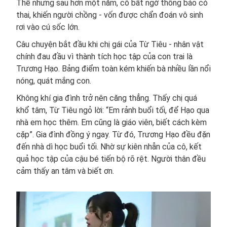
Thế nhưng sau hơn một năm, cô bất ngờ thông báo có
thai, khiến người chồng - vốn được chẩn đoán vô sinh
rơi vào cú sốc lớn.
Câu chuyện bắt đầu khi chị gái của Từ Tiêu - nhân vật
chính đau đầu vì thành tích học tập của con trai là
Trương Hạo. Bảng điểm toàn kém khiến bà nhiều lần nổi
nóng, quát mắng con.
Không khí gia đình trở nên căng thẳng. Thấy chị quá
khổ tâm, Từ Tiêu ngỏ lời: “Em rảnh buổi tối, để Hạo qua
nhà em học thêm. Em cũng là giáo viên, biết cách kèm
cặp”. Gia đình đồng ý ngay. Từ đó, Trương Hạo đều đặn
đến nhà dì học buổi tối. Nhờ sự kiên nhẫn của cô, kết
quả học tập của cậu bé tiến bộ rõ rệt. Người thân đều
cảm thấy an tâm và biết ơn.