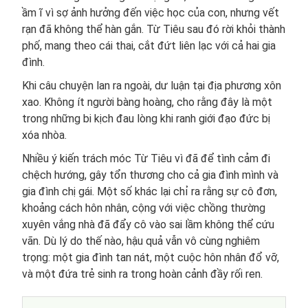
ầm ĩ vì sợ ảnh hưởng đến việc học của con, nhưng vết
rạn đã không thể hàn gắn. Từ Tiêu sau đó rời khỏi thành
phố, mang theo cái thai, cắt đứt liên lạc với cả hai gia
đình.
Khi câu chuyện lan ra ngoài, dư luận tại địa phương xôn
xao. Không ít người bàng hoàng, cho rằng đây là một
trong những bi kịch đau lòng khi ranh giới đạo đức bị
xóa nhòa.
Nhiều ý kiến trách móc Từ Tiêu vì đã để tình cảm đi
chệch hướng, gây tổn thương cho cả gia đình mình và
gia đình chị gái. Một số khác lại chỉ ra rằng sự cô đơn,
khoảng cách hôn nhân, cộng với việc chồng thường
xuyên vắng nhà đã đẩy cô vào sai lầm không thể cứu
vãn. Dù lý do thế nào, hậu quả vẫn vô cùng nghiêm
trọng: một gia đình tan nát, một cuộc hôn nhân đổ vỡ,
và một đứa trẻ sinh ra trong hoàn cảnh đầy rối ren.