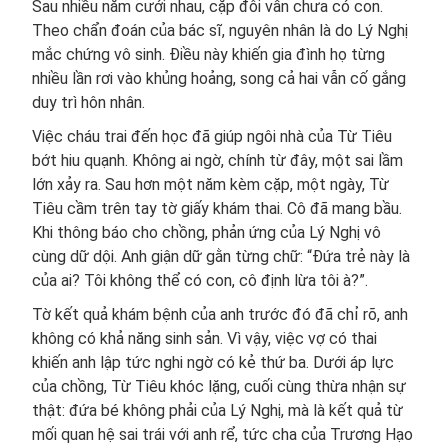
Sau nhiều năm cưới nhau, cặp đôi vẫn chưa có con.
Theo chẩn đoán của bác sĩ, nguyên nhân là do Lý Nghị
mắc chứng vô sinh. Điều này khiến gia đình họ từng
nhiều lần rơi vào khủng hoảng, song cả hai vẫn cố gắng
duy trì hôn nhân.
Việc cháu trai đến học đã giúp ngôi nhà của Từ Tiêu
bớt hiu quạnh. Không ai ngờ, chính từ đây, một sai lầm
lớn xảy ra. Sau hơn một năm kèm cặp, một ngày, Từ
Tiêu cầm trên tay tờ giấy khám thai. Cô đã mang bầu.
Khi thông báo cho chồng, phản ứng của Lý Nghị vô
cùng dữ dội. Anh giận dữ gằn từng chữ: “Đứa trẻ này là
của ai? Tôi không thể có con, cô định lừa tôi à?”.
Tờ kết quả khám bệnh của anh trước đó đã chỉ rõ, anh
không có khả năng sinh sản. Vì vậy, việc vợ có thai
khiến anh lập tức nghi ngờ có kẻ thứ ba. Dưới áp lực
của chồng, Từ Tiêu khóc lặng, cuối cùng thừa nhận sự
thật: đứa bé không phải của Lý Nghị, mà là kết quả từ
mối quan hệ sai trái với anh rể, tức cha của Trương Hạo