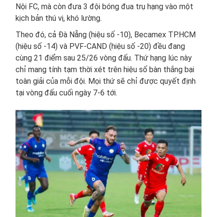
Nội FC, mà còn đưa 3 đội bóng đua trụ hạng vào một
kịch bản thú vị, khó lường.
Theo đó, cả Đà Nẵng (hiệu số -10), Becamex TP.HCM
(hiệu số -14) và PVF-CAND (hiệu số -20) đều đang
cùng 21 điểm sau 25/26 vòng đấu. Thứ hạng lúc này
chỉ mang tính tạm thời xét trên hiệu số bàn thắng bại
toàn giải của mỗi đội. Mọi thứ sẽ chỉ được quyết định
tại vòng đấu cuối ngày 7-6 tới.