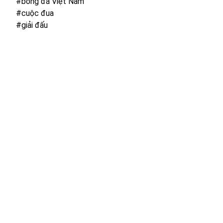
#bóng đá Việt Nam
#cuộc đua
#giải đấu