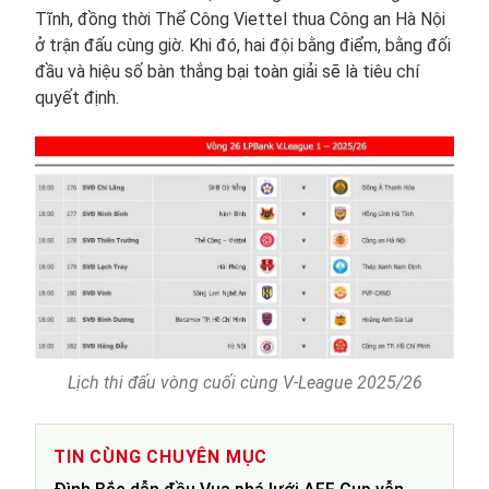
Tĩnh, đồng thời Thể Công Viettel thua Công an Hà Nội
ở trận đấu cùng giờ. Khi đó, hai đội bằng điểm, bằng đối
đầu và hiệu số bàn thắng bại toàn giải sẽ là tiêu chí
quyết định.
Lịch thi đấu vòng cuối cùng V-League 2025/26
TIN CÙNG CHUYÊN MỤC