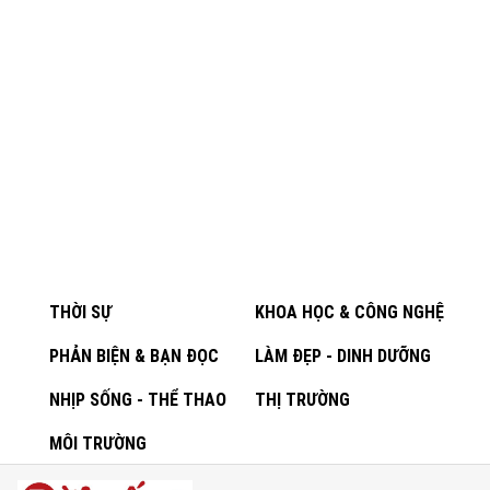
THỜI SỰ
KHOA HỌC & CÔNG NGHỆ
PHẢN BIỆN & BẠN ĐỌC
LÀM ĐẸP - DINH DƯỠNG
NHỊP SỐNG - THỂ THAO
THỊ TRƯỜNG
MÔI TRƯỜNG