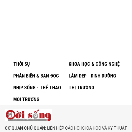
THỜI SỰ
KHOA HỌC & CÔNG NGHỆ
PHẢN BIỆN & BẠN ĐỌC
LÀM ĐẸP - DINH DƯỠNG
NHỊP SỐNG - THỂ THAO
THỊ TRƯỜNG
MÔI TRƯỜNG
CƠ QUAN CHỦ QUẢN:
LIÊN HIỆP CÁC HỘI KHOA HỌC VÀ KỸ THUẬT