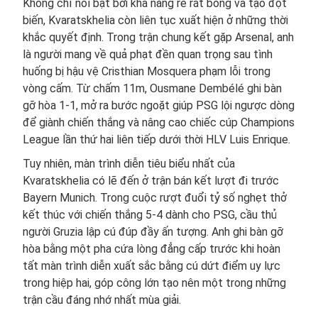
Không chỉ nổi bật bởi khả năng rê rắt bóng và tạo đột
biến, Kvaratskhelia còn liên tục xuất hiện ở những thời
khắc quyết định. Trong trận chung kết gặp Arsenal, anh
là người mang về quả phạt đền quan trọng sau tình
huống bị hậu vệ Cristhian Mosquera phạm lỗi trong
vòng cấm. Từ chấm 11m, Ousmane Dembélé ghi bàn
gỡ hòa 1-1, mở ra bước ngoặt giúp PSG lội ngược dòng
để giành chiến thắng và nâng cao chiếc cúp Champions
League lần thứ hai liên tiếp dưới thời HLV Luis Enrique.
Tuy nhiên, màn trình diễn tiêu biểu nhất của
Kvaratskhelia có lẽ đến ở trận bán kết lượt đi trước
Bayern Munich. Trong cuộc rượt đuổi tỷ số nghẹt thở
kết thúc với chiến thắng 5-4 dành cho PSG, cầu thủ
người Gruzia lập cú đúp đầy ấn tượng. Anh ghi bàn gỡ
hòa bằng một pha cứa lòng đẳng cấp trước khi hoàn
tất màn trình diễn xuất sắc bằng cú dứt điểm uy lực
trong hiệp hai, góp công lớn tạo nên một trong những
trận cầu đáng nhớ nhất mùa giải.