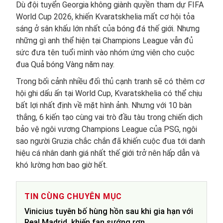
Dù đội tuyển Georgia không giành quyền tham dự FIFA
World Cup 2026, khiến Kvaratskhelia mất cơ hội tỏa
sáng ở sân khấu lớn nhất của bóng đá thế giới. Nhưng
những gì anh thể hiện tại Champions League vẫn đủ
sức đưa tên tuổi mình vào nhóm ứng viên cho cuộc
đua Quả bóng Vàng năm nay.
Trong bối cảnh nhiều đối thủ cạnh tranh sẽ có thêm cơ
hội ghi dấu ấn tại World Cup, Kvaratskhelia có thể chịu
bất lợi nhất định về mặt hình ảnh. Nhưng với 10 bàn
thắng, 6 kiến tạo cùng vai trò đầu tàu trong chiến dịch
bảo vệ ngôi vương Champions League của PSG, ngôi
sao người Gruzia chắc chắn đã khiến cuộc đua tới danh
hiệu cá nhân danh giá nhất thế giới trở nên hấp dẫn và
khó lường hơn bao giờ hết.
TIN CÙNG CHUYÊN MỤC
Vinicius tuyên bố hùng hồn sau khi gia hạn với
Real Madrid, khiến fan sướng rơn