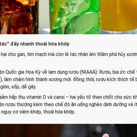
 tác” đẩy nhanh thoái hóa khớp
y hại cho gan, tim mạch mà còn là tác nhân âm thầm phá hủy xươ
ện Quốc gia Hoa Kỳ về lạm dụng rượu (NIAAA): Rượu, bia ức chế 
, làm chậm hình thành xương mới. Đồng thời, rượu kích thích tế 
giòn, xốp, dễ gãy.
giảm hấp thu vitamin D và canxi – hai yếu tố then chốt cho sức k
ện rượu thường kèm theo chế độ ăn uống nghèo dinh dưỡng và í
 nguy cơ viêm khớp, thoái hóa khớp.