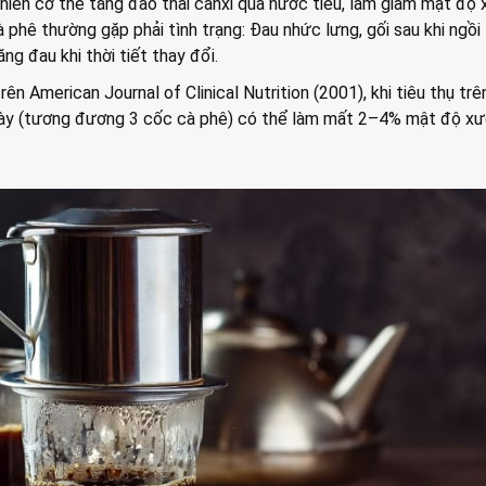
hiến cơ thể tăng đào thải canxi qua nước tiểu, làm giảm mật độ 
phê thường gặp phải tình trạng: Đau nhức lưng, gối sau khi ngồi 
ng đau khi thời tiết thay đổi.
n American Journal of Clinical Nutrition (2001), khi tiêu thụ trê
ày (tương đương 3 cốc cà phê) có thể làm mất 2–4% mật độ xư