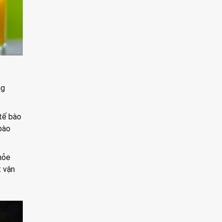
ng
tế bào
bào
hỏe
t vận