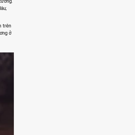
xương.
lâu;
n trên
ơng ở