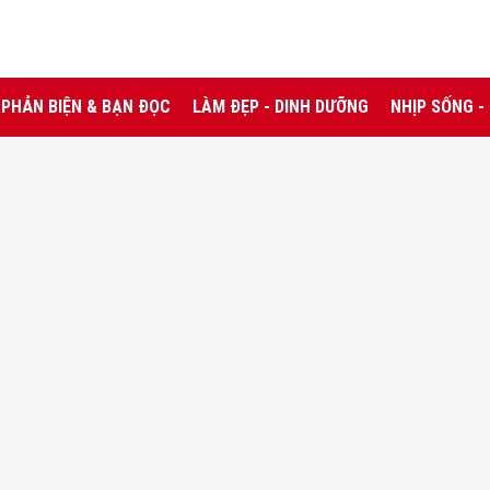
PHẢN BIỆN & BẠN ĐỌC
LÀM ĐẸP - DINH DƯỠNG
NHỊP SỐNG -