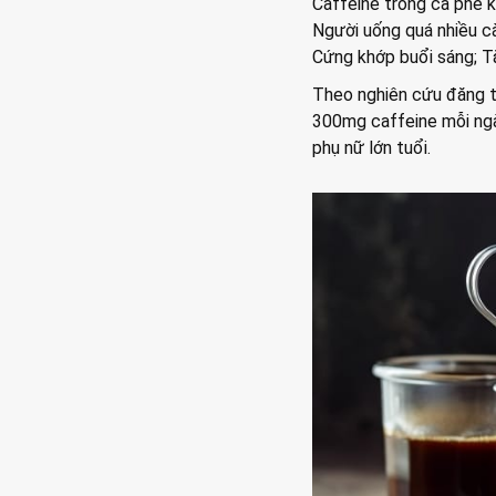
Caffeine trong cà phê k
Người uống quá nhiều cà 
Cứng khớp buổi sáng; Tă
Theo nghiên cứu đăng trê
300mg caffeine mỗi ng
phụ nữ lớn tuổi.