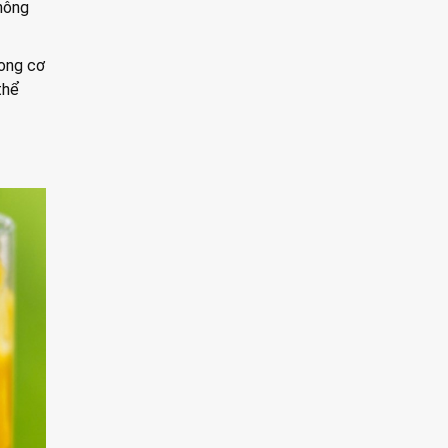
hông
rong cơ
thể