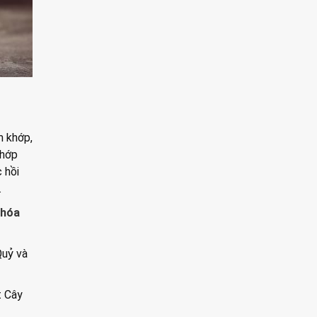
m khớp,
khớp
 hồi
.
 hóa
Quỷ và
t Cây