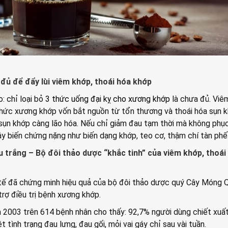
đủ để đẩy lùi viêm khớp, thoái hóa khớp
: chỉ loại bỏ
3 thức uống đại kỵ cho xương khớp
là chưa đủ. Viê
nhức xương khớp vốn bắt nguồn từ tổn thương và thoái hóa sụn 
 sụn khớp càng lão hóa. Nếu chỉ giảm đau tạm thời mà không phục
gây biến chứng nặng như biến dạng khớp, teo cơ, thậm chí tàn phế
u trắng – Bộ đôi thảo dược “khắc tinh” của viêm khớp, thoái
tế đã chứng minh hiệu quả của bộ đôi thảo dược quý Cây Móng 
trợ điều trị bệnh xương khớp.
 2003 trên 614 bệnh nhân cho thấy: 92,7% người dùng chiết xuấ
t tình trạng đau lưng, đau gối, mỏi vai gáy chỉ sau vài tuần.