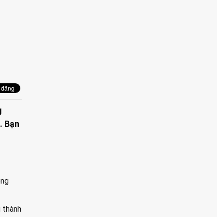
g
. Bạn
ong
 thành