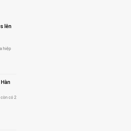
s lên
a hiệp
e Hàn
 còn có 2