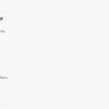
ợi
iệu.
t Nam,