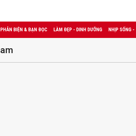
PHẢN BIỆN & BẠN ĐỌC
LÀM ĐẸP - DINH DƯỠNG
NHỊP SỐNG -
 Nam