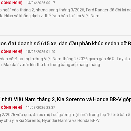
& CÔNG NGHỆ
14/04/2026 00:17
p ngã" vào tháng 2, nhưng sang tháng 3/2026, Ford Ranger đã đòi lại n
a Hilux và khẳng định vị thế "vua bán tải" tại Việt Nam.
ios đạt doanh số 615 xe, dẫn đầu phân khúc sedan cỡ B
& CÔNG NGHỆ
15/03/2026 01:40
dan cỡ B tại thị trường Việt Nam tháng 2/2026 giảm gần 46%. Toyota 
đầu, Mazda2 vươn lên thứ ba trong bảng xếp hạng tháng.
ế nhất Việt Nam tháng 2, Kia Sorento và Honda BR-V gó
& CÔNG NGHỆ
11/03/2026 23:37
 2/2026 vừa qua, đã có một số gương mặt mới trong top 10 ôtô bán ế
y chú ý là Kia Sorento, Hyundai Elantra và Honda BR-V.