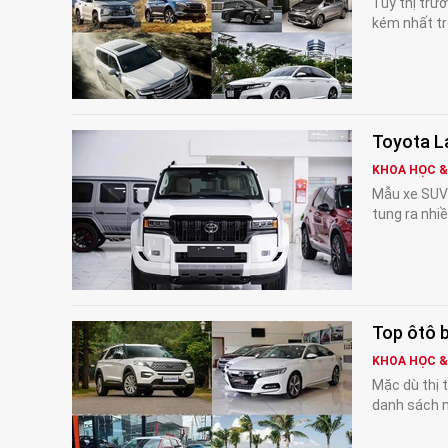
Tuy thị trư
kém nhất tr
Toyota L
KHOA HỌC 
Mẫu xe SUV 
tung ra nhi
Top ôtô 
KHOA HỌC 
Mặc dù thị 
danh sách n