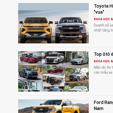
Toyota H
"vua"
KHOA HỌC 
Doanh số xe
nhất tăng tr
Top ôtô 
KHOA HỌC 
Mặc dù thị 
các mẫu xe 
Ford Rang
Nam