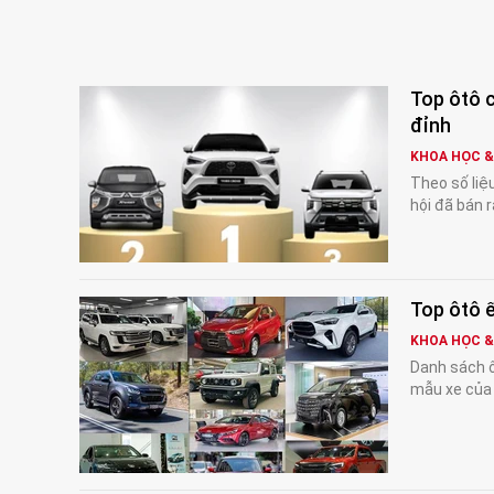
Top ôtô c
đỉnh
KHOA HỌC 
Theo số liệ
hội đã bán 
Top ôtô ế
KHOA HỌC 
Danh sách ô
mẫu xe của 