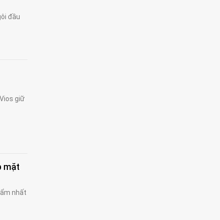
gôi đầu
Vios giữ
p mặt
 ẩm nhất