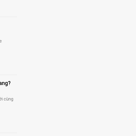
e
sang?
ới cùng