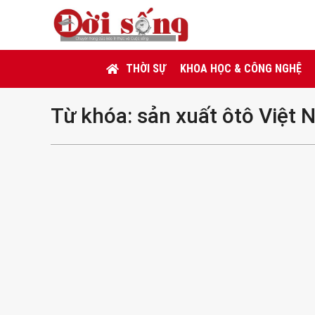
THỜI SỰ
KHOA HỌC & CÔNG NGHỆ
Từ khóa:
sản xuất ôtô Việt