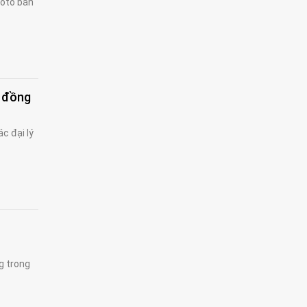
 ôtô bán
u đồng
c đại lý
g trong