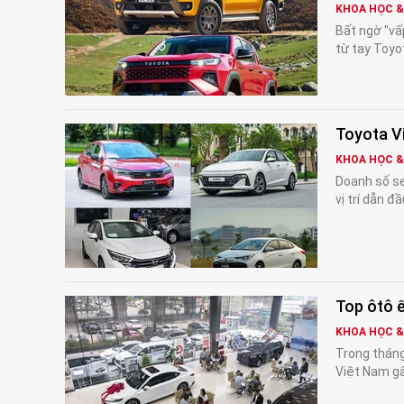
KHOA HỌC 
Bất ngờ "vấ
từ tay Toyot
Toyota V
KHOA HỌC 
Doanh số se
vị trí dẫn 
Top ôtô 
KHOA HỌC 
Trong tháng
Việt Nam gâ