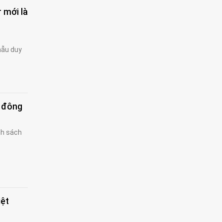
 mới là
mẫu duy
ố đông
nh sách
iệt