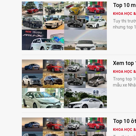
Top 10 m
KHOA HỌC 
Tuy thị trư
nhưng top 1
Xem top 
KHOA HỌC 
Trong top 1
mẫu xe Nhật
Top 10 ô
KHOA HỌC 