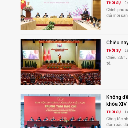
THỜI SỰ
0
Chính phủ x
đổi mới sán
Chiều nay
THỜI SỰ
2
Chiều 23/1,
tế.
Không để
khóa XIV
THỜI SỰ
1
Công tác nh
đảm bảo dân