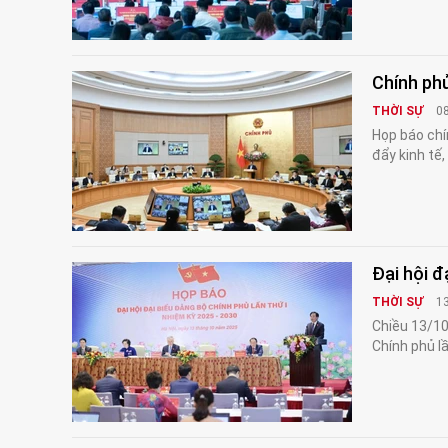
Chính phủ
THỜI SỰ
0
Họp báo chí
đẩy kinh tế
Đại hội đ
THỜI SỰ
1
Chiều 13/10,
Chính phủ l