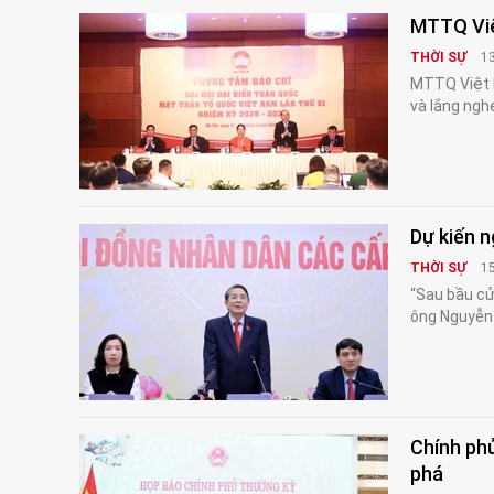
MTTQ Việ
THỜI SỰ
1
MTTQ Việt N
và lắng ngh
Dự kiến n
THỜI SỰ
1
“Sau bầu cử
ông Nguyễn 
Chính phủ
phá