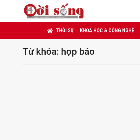
THỜI SỰ
KHOA HỌC & CÔNG NGHỆ
Từ khóa:
họp báo