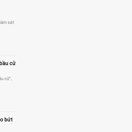
giám sát
 bầu cử
ầu cử”,
ạo bứt