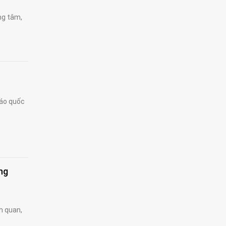
ng tâm,
báo quốc
ng
h quan,