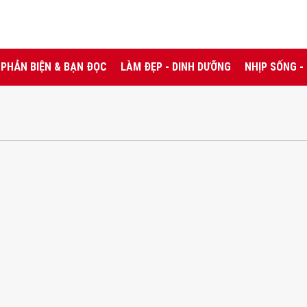
PHẢN BIỆN & BẠN ĐỌC
LÀM ĐẸP - DINH DƯỠNG
NHỊP SỐNG -