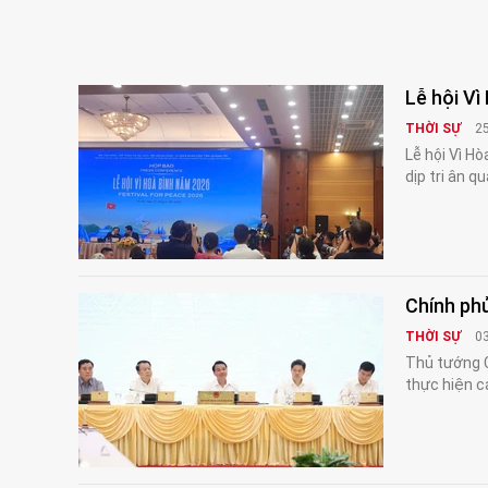
Lễ hội Vì
THỜI SỰ
2
Lễ hội Vì H
dịp tri ân 
Chính phủ
THỜI SỰ
0
Thủ tướng C
thực hiện cá