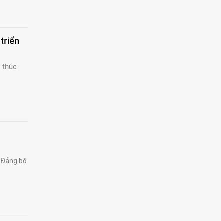
triển
p thúc
u Đảng bộ