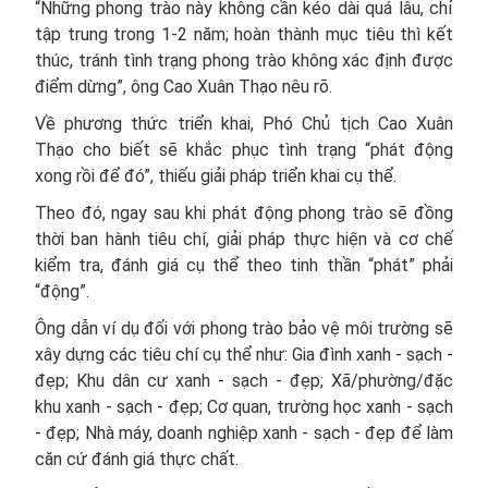
“Những phong trào này không cần kéo dài quá lâu, chỉ
tập trung trong 1-2 năm; hoàn thành mục tiêu thì kết
thúc, tránh tình trạng phong trào không xác định được
điểm dừng”, ông Cao Xuân Thạo nêu rõ.
Về phương thức triển khai, Phó Chủ tịch Cao Xuân
Thạo cho biết sẽ khắc phục tình trạng “phát động
xong rồi để đó”, thiếu giải pháp triển khai cụ thể.
Theo đó, ngay sau khi phát động phong trào sẽ đồng
thời ban hành tiêu chí, giải pháp thực hiện và cơ chế
kiểm tra, đánh giá cụ thể theo tinh thần “phát” phải
“động”.
Ông dẫn ví dụ đối với phong trào bảo vệ môi trường sẽ
xây dựng các tiêu chí cụ thể như: Gia đình xanh - sạch -
đẹp; Khu dân cư xanh - sạch - đẹp; Xã/phường/đặc
khu xanh - sạch - đẹp; Cơ quan, trường học xanh - sạch
- đẹp; Nhà máy, doanh nghiệp xanh - sạch - đẹp để làm
căn cứ đánh giá thực chất.