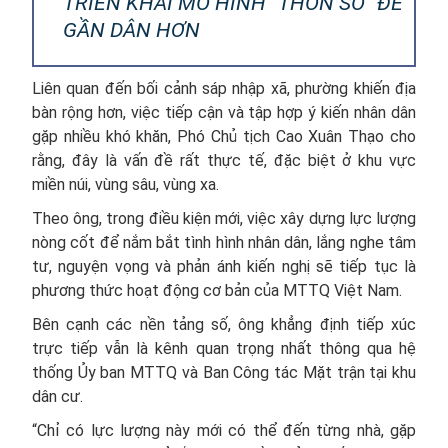
TRIỂN KHAI MÔ HÌNH "THÔN SỐ" ĐỂ
GẦN DÂN HƠN
Liên quan đến bối cảnh sáp nhập xã, phường khiến địa
bàn rộng hơn, việc tiếp cận và tập hợp ý kiến nhân dân
gặp nhiều khó khăn, Phó Chủ tịch Cao Xuân Thạo cho
rằng, đây là vấn đề rất thực tế, đặc biệt ở khu vực
miền núi, vùng sâu, vùng xa.
Theo ông, trong điều kiện mới, việc xây dựng lực lượng
nòng cốt để nắm bắt tình hình nhân dân, lắng nghe tâm
tư, nguyện vọng và phản ánh kiến nghị sẽ tiếp tục là
phương thức hoạt động cơ bản của MTTQ Việt Nam.
Bên cạnh các nền tảng số, ông khẳng định tiếp xúc
trực tiếp vẫn là kênh quan trọng nhất thông qua hệ
thống Ủy ban MTTQ và Ban Công tác Mặt trận tại khu
dân cư.
“Chỉ có lực lượng này mới có thể đến từng nhà, gặp