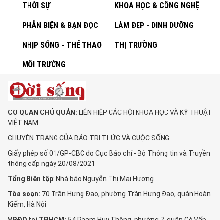
THỜI SỰ
KHOA HỌC & CÔNG NGHỆ
PHẢN BIỆN & BẠN ĐỌC
LÀM ĐẸP - DINH DƯỠNG
NHỊP SỐNG - THỂ THAO
THỊ TRƯỜNG
MÔI TRƯỜNG
CƠ QUAN CHỦ QUẢN:
LIÊN HIỆP CÁC HỘI KHOA HỌC VÀ KỸ THUẬT
VIỆT NAM
CHUYÊN TRANG CỦA BÁO TRI THỨC VÀ CUỘC SỐNG
Giấy phép số 01/GP-CBC do Cục Báo chí - Bộ Thông tin và Truyền
thông cấp ngày 20/08/2021
Tổng Biên tập
: Nhà báo Nguyễn Thị Mai Hương
Tòa soạn:
70 Trần Hưng Đạo, phường Trần Hưng Đạo, quận Hoàn
Kiếm, Hà Nội
VPĐD tại TP.HCM:
54 Phạm Huy Thông, phường 7, quận Gò Vấp,