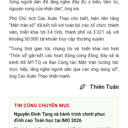
từng người dân để lắng nghe đầy đủ ý kiến, tâm tư,
nguyện vọng của nhân dân”, ông nói.
Phó Chủ tịch Cao Xuân Thạo cho biết, hiện nền tảng
“Mặt trận số” đã kết nối với toàn bộ các tổ chức thành
viên, triển khai tới 34 tỉnh, thành phố và 3.321 xã, với
khoảng 50.000 tài khoản truy cập thường xuyên.
“Trong thời gian tới, chúng tôi sẽ triển khai mô hình
‘Thôn số’ gắn kết các hoạt động cộng đồng. Đây sẽ là
kênh để MTTQ và Ban Công tác Mặt trận tương tác
trực tiếp, lắng nghe người dân qua các ứng dụng số”,
ông Cao Xuân Thạo nhấn mạnh.
Thiên Tuấn
TIN CÙNG CHUYÊN MỤC
Nguyễn Đình Tùng và hành trình chinh phục
đỉnh cao Toán học tại IMO 2026