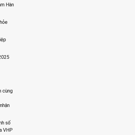
sâm Hàn
khỏe
iệp
 2025
h cùng
 nhận
anh số
ủa VHP