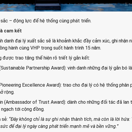
t sắc – động lực để hệ thống cùng phát triển.
và cam kết
inh danh đại lý xuất sắc sẽ là khoảnh khắc đầy cảm xúc, ghi nhận 
đồng hành cùng VHP trong suốt hành trình 15 năm.
 được trao tặng thể hiện rõ triết lý gắn kết:
Sustainable Partnership Award): vinh danh những đại lý gắn bó lâ
ioneering Excellence Award): trao cho đại lý có hệ thống phân 
ở rộng.
in (Ambassador of Trust Award): dành cho những đối tác đã lan 
 ngạch tới cộng đồng.
a sẻ:
“Đây không chỉ là sự ghi nhận thành tích, mà còn là lời hứa
 sức để đại lý ngày càng phát triển mạnh mẽ và bền vững.”