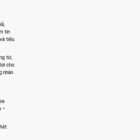
iả,
m tin
và tiêu
ng từ,
lợi cho
ng nhân
ea
h –
phát