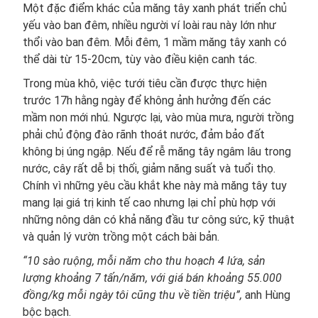
Một đặc điểm khác của măng tây xanh phát triển chủ
yếu vào ban đêm, nhiều người ví loài rau này lớn như
thổi vào ban đêm. Mỗi đêm, 1 mầm măng tây xanh có
thể dài từ 15-20cm, tùy vào điều kiện canh tác.
Trong mùa khô, việc tưới tiêu cần được thực hiện
trước 17h hằng ngày để không ảnh hưởng đến các
mầm non mới nhú. Ngược lại, vào mùa mưa, người trồng
phải chủ động đào rãnh thoát nước, đảm bảo đất
không bị úng ngập. Nếu để rễ măng tây ngâm lâu trong
nước, cây rất dễ bị thối, giảm năng suất và tuổi thọ.
Chính vì những yêu cầu khắt khe này mà măng tây tuy
mang lại giá trị kinh tế cao nhưng lại chỉ phù hợp với
những nông dân có khả năng đầu tư công sức, kỹ thuật
và quản lý vườn trồng một cách bài bản.
“10 sào ruộng, mỗi năm cho thu hoạch 4 lứa, sản
lượng khoảng 7 tấn/năm, với giá bán khoảng 55.000
đồng/kg mỗi ngày tôi cũng thu về tiền triệu”,
anh Hùng
bộc bạch.