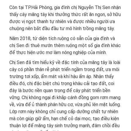
Còn tại TP.Hải Phòng, gia đình chị Nguyễn Thị Sen nhận
thấy cây măng tây khi thưởng thức rất ăn ngon, sở hữu
được vị ngọt thanh tự nhiên và được nhiều người ưa
chuộng nên bắt đầu đầu tư mô hình trồng măng tây.
Năm 2018, từ diện tích ruộng có sẵn của gia đình và
chị Sen đi thuê mướn thêm ruộng một số gia đình khác
để thực hiện ước mơ làm nông nghiệp của mình.
Chị Sen đã tìm hiểu kỹ về đặc tính của măng tây là loài
cây có phần thân rễ phát triển ngầm trong đất, ưa môi
trường tơi xốp, ẩm mát và khí hậu ấm áp. Nhận thấy
điều đó, chị đặc biệt chú trọng khâu cải tạo đất, coi
đây là bước nền quan trọng để cây phát triển bền
vững. Chị không ngại đi khắp cánh đồng gom rơm mang
về, vừa để ủ thành phân hữu cơ, vừa phủ lên mặt luống.
Lớp rơm này không chỉ cung cấp dưỡng chất tự nhiên
mà còn giúp giữ ẩm, hạn chế cỏ dại mọc, tạo điều kiện
thuận lợi để măng tây sinh trưởng mạnh, đâm chồi đều