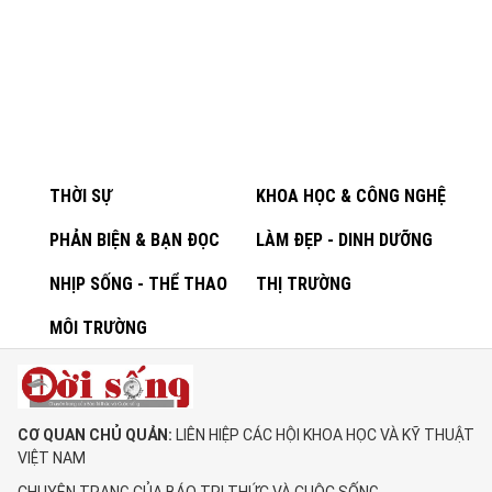
THỜI SỰ
KHOA HỌC & CÔNG NGHỆ
PHẢN BIỆN & BẠN ĐỌC
LÀM ĐẸP - DINH DƯỠNG
NHỊP SỐNG - THỂ THAO
THỊ TRƯỜNG
MÔI TRƯỜNG
CƠ QUAN CHỦ QUẢN:
LIÊN HIỆP CÁC HỘI KHOA HỌC VÀ KỸ THUẬT
VIỆT NAM
CHUYÊN TRANG CỦA BÁO TRI THỨC VÀ CUỘC SỐNG