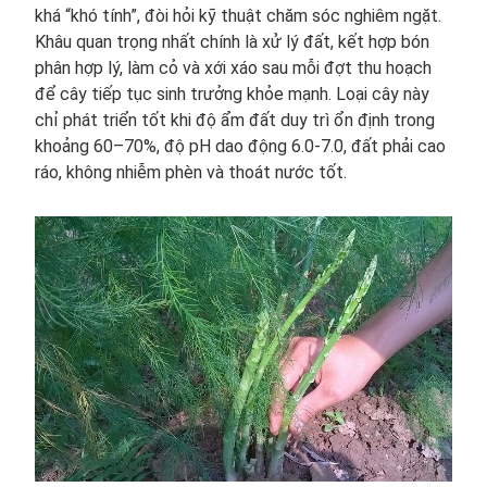
khá “khó tính”, đòi hỏi kỹ thuật chăm sóc nghiêm ngặt.
Khâu quan trọng nhất chính là xử lý đất, kết hợp bón
phân hợp lý, làm cỏ và xới xáo sau mỗi đợt thu hoạch
để cây tiếp tục sinh trưởng khỏe mạnh. Loại cây này
chỉ phát triển tốt khi độ ẩm đất duy trì ổn định trong
khoảng 60–70%, độ pH dao động 6.0-7.0, đất phải cao
ráo, không nhiễm phèn và thoát nước tốt.