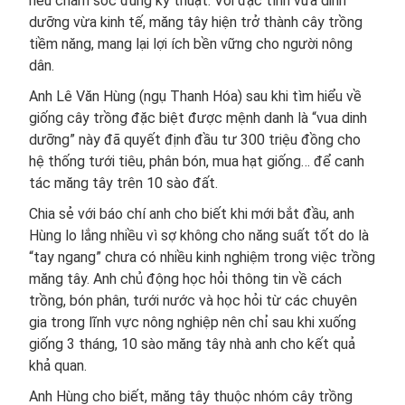
nếu chăm sóc đúng kỹ thuật. Với đặc tính vừa dinh
dưỡng vừa kinh tế, măng tây hiện trở thành cây trồng
tiềm năng, mang lại lợi ích bền vững cho người nông
dân.
Anh Lê Văn Hùng (ngụ Thanh Hóa) sau khi tìm hiểu về
giống cây trồng đặc biệt được mệnh danh là “vua dinh
dưỡng” này đã quyết định đầu tư 300 triệu đồng cho
hệ thống tưới tiêu, phân bón, mua hạt giống… để canh
tác măng tây trên 10 sào đất.
Chia sẻ với báo chí anh cho biết khi mới bắt đầu, anh
Hùng lo lắng nhiều vì sợ không cho năng suất tốt do là
“tay ngang” chưa có nhiều kinh nghiệm trong việc trồng
măng tây. Anh chủ động học hỏi thông tin về cách
trồng, bón phân, tưới nước và học hỏi từ các chuyên
gia trong lĩnh vực nông nghiệp nên chỉ sau khi xuống
giống 3 tháng, 10 sào măng tây nhà anh cho kết quả
khả quan.
Anh Hùng cho biết, măng tây thuộc nhóm cây trồng