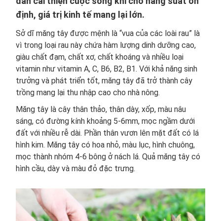
dân cải thiện cuộc sống khi cho năng suất ổn
định, giá trị kinh tế mang lại lớn.
Sở dĩ măng tây được mệnh là “vua của các loài rau” là
vì trong loại rau này chứa hàm lượng dinh dưỡng cao,
giàu chất đạm, chất xơ, chất khoáng và nhiều loại
vitamin như vitamin A, C, B6, B2, B1. Với khả năng sinh
trưởng và phát triển tốt, măng tây đã trở thành cây
trồng mang lại thu nhập cao cho nhà nông.
Măng tây là cây thân thảo, thân dày, xốp, màu nâu
sáng, có đường kính khoảng 5-6mm, mọc ngầm dưới
đất với nhiều rễ dài. Phần thân vươn lên mặt đất có lá
hình kim. Măng tây có hoa nhỏ, màu lục, hình chuông,
mọc thành nhóm 4-6 bông ở nách lá. Quả măng tây có
hình cầu, dày và màu đỏ đặc trưng.