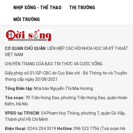
NHỊP SỐNG - THỂ THAO
THỊ TRƯỜNG
MÔI TRƯỜNG
CƠ QUAN CHỦ QUẢN:
LIÊN HIỆP CÁC HỘI KHOA HỌC VÀ KỸ THUẬT
VIỆT NAM
CHUYÊN TRANG CỦA BÁO TRI THỨC VÀ CUỘC SỐNG
Giấy phép số 01/GP-CBC do Cục Báo chí - Bộ Thông tin và Truyền
thông cấp ngày 20/08/2021
Tổng Biên tập
: Nhà báo Nguyễn Thị Mai Hương
Tòa soạn:
70 Trần Hưng Đạo, phường Trần Hưng Đạo, quận Hoàn
Kiếm, Hà Nội
VPĐD tại TP.HCM:
54 Phạm Huy Thông, phường 7, quận Gò Vấp,
Thành phố Hồ Chí Minh
Điện thoại:
024 6 254 3519
Hotline:
096 523 7756 (Toà soạn Hà