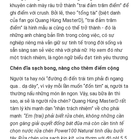
khuyên cánh mày râu trở thành “trai đảm trăm điểm” để
ghi điểm với crush. Bởi lẽ, theo “tổng tài” (biệt danh
của fan gọi Quang Hùng MasterD), “trai đảm trăm
điểm” là hình mẫu ai cũng có thể trở thành - đó là
những anh chàng bản lĩnh trong công việc, có sự
nghiệp riêng mà vẫn giữ sự tinh tế trong đời sống và
sẵn sàng san sẻ việc nhà với phái nữ. Họ xem đó như
một trách nhiệm, là ngôn ngữ biểu đạt tình yêu thương.
Chén đĩa sạch bong, nàng cho thêm điểm cộng
Người ta hay nói “đường đi đến trái tim phải đi ngang
qua… dạ dày”, vì vậy mỗi lần muốn “đốn tim” ai, người ta
thường nấu những món ăn ngon. Vậy, sau bữa ăn thì
sao, ai sẽ là người rửa chén? Quang Hùng MasterD rất
tâm lý khi mạnh dạn “nhận trách nhiệm” về cho phái
mạnh:
“Em (trai) phải biết rửa chén, không những cần
gọn gàng giải quyết đống bát đũa mà còn cần tinh tế
chọn nước rửa chén Power100 Natural tinh dầu bưởi
tây. Rửa chén vừa sạch kin kít, vừa thơm với độ pH 5.5