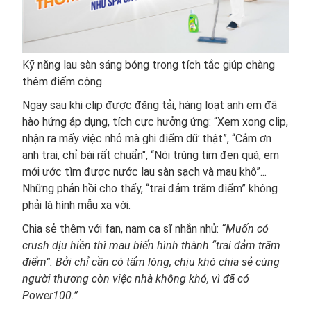
Kỹ năng lau sàn sáng bóng trong tích tắc giúp chàng
thêm điểm cộng
Ngay sau khi clip được đăng tải, hàng loạt anh em đã
hào hứng áp dụng, tích cực hưởng ứng: “Xem xong clip,
nhận ra mấy việc nhỏ mà ghi điểm dữ thật”, “Cảm ơn
anh trai, chỉ bài rất chuẩn", “Nói trúng tim đen quá, em
mới ước tìm được nước lau sàn sạch và mau khô”...
Những phản hồi cho thấy, “trai đảm trăm điểm” không
phải là hình mẫu xa vời.
Chia sẻ thêm với fan, nam ca sĩ nhắn nhủ:
“Muốn có
crush dịu hiền thì mau biến hình thành “trai đảm trăm
điểm”. Bởi chỉ cần có tấm lòng, chịu khó chia sẻ cùng
người thương còn việc nhà không khó, vì đã có
Power100.”