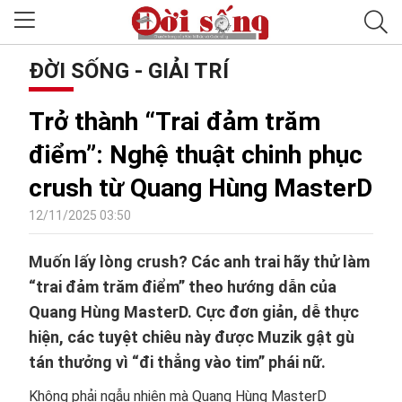
ĐỜI SỐNG - GIẢI TRÍ
Trở thành “Trai đảm trăm
điểm”: Nghệ thuật chinh phục
crush từ Quang Hùng MasterD
12/11/2025 03:50
Muốn lấy lòng crush? Các anh trai hãy thử làm
“trai đảm trăm điểm” theo hướng dẫn của
Quang Hùng MasterD. Cực đơn giản, dễ thực
hiện, các tuyệt chiêu này được Muzik gật gù
tán thưởng vì “đi thẳng vào tim” phái nữ.
Không phải ngẫu nhiên mà Quang Hùng MasterD