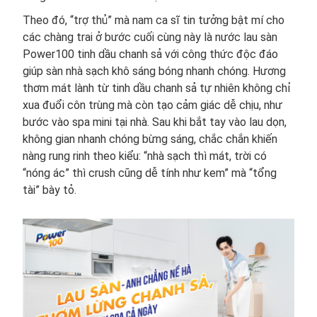
Theo đó, “trợ thủ” mà nam ca sĩ tin tưởng bật mí cho
các chàng trai ở bước cuối cùng này là nước lau sàn
Power100 tinh dầu chanh sả với công thức độc đáo
giúp sàn nhà sạch khô sáng bóng nhanh chóng. Hương
thơm mát lành từ tinh dầu chanh sả tự nhiên không chỉ
xua đuổi côn trùng mà còn tạo cảm giác dễ chịu, như
bước vào spa mini tại nhà. Sau khi bắt tay vào lau dọn,
không gian nhanh chóng bừng sáng, chắc chắn khiến
nàng rung rinh theo kiểu: “nhà sạch thì mát, trời có
“nóng ác” thì crush cũng dễ tính như kem” mà “tổng
tài” bày tỏ.