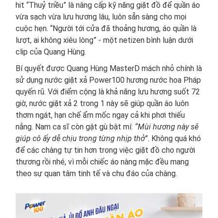
hit “Thuỷ triều” là nâng cấp kỹ năng giặt đồ để quần áo
vừa sạch vừa lưu hương lâu, luôn sẵn sàng cho mọi
cuộc hẹn. “Người tới cửa đã thoảng hương, áo quần là
lượt, ai không xiêu lòng” - một netizen bình luận dưới
clip của Quang Hùng.
Bí quyết được Quang Hùng MasterD mách nhỏ chính là
sử dụng nước giặt xả Power100 hương nước hoa Pháp
quyến rũ. Với điểm cộng là khả năng lưu hương suốt 72
giờ, nước giặt xả 2 trong 1 này sẽ giúp quần áo luôn
thơm ngát, hạn chế ẩm mốc ngay cả khi phơi thiếu
nắng. Nam ca sĩ còn gật gù bật mí:
“Mùi hương này sẽ
giúp cô ấy dễ chịu trong từng nhịp thở
”. Không quá khó
để các chàng tự tin hơn trong việc giặt đồ cho người
thương rồi nhé, vì mỗi chiếc áo nàng mặc đều mang
theo sự quan tâm tinh tế và chu đáo của chàng.