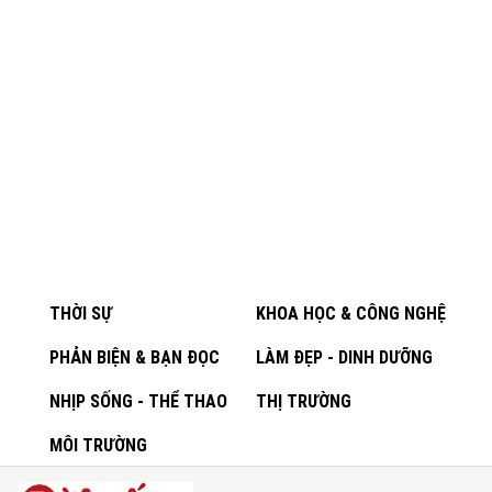
THỜI SỰ
KHOA HỌC & CÔNG NGHỆ
PHẢN BIỆN & BẠN ĐỌC
LÀM ĐẸP - DINH DƯỠNG
NHỊP SỐNG - THỂ THAO
THỊ TRƯỜNG
MÔI TRƯỜNG