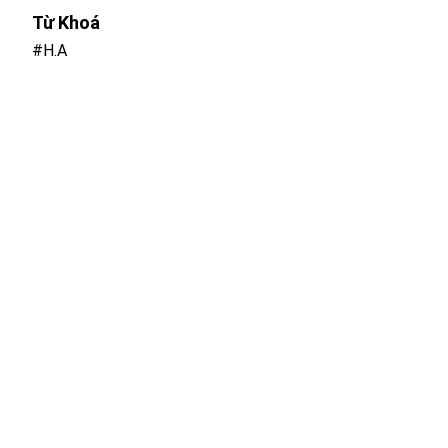
Từ Khoá
#H.A