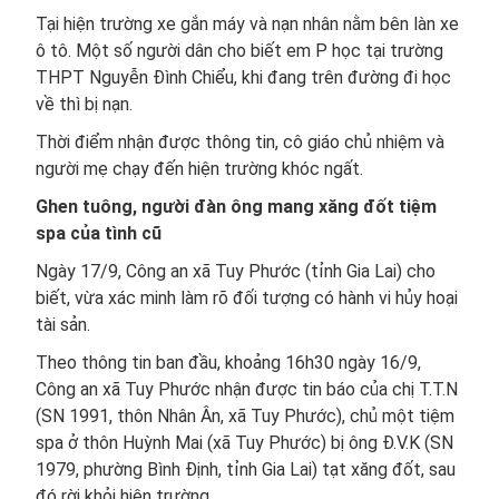
Tại hiện trường xe gắn máy và nạn nhân nằm bên làn xe
ô tô. Một số người dân cho biết em P học tại trường
THPT Nguyễn Đình Chiểu, khi đang trên đường đi học
về thì bị nạn.
Thời điểm nhận được thông tin, cô giáo chủ nhiệm và
người mẹ chạy đến hiện trường khóc ngất.
Ghen tuông, người đàn ông mang xăng đốt tiệm
spa của tình cũ
Ngày 17/9, Công an xã Tuy Phước (tỉnh Gia Lai) cho
biết, vừa xác minh làm rõ đối tượng có hành vi hủy hoại
tài sản.
Theo thông tin ban đầu, khoảng 16h30 ngày 16/9,
Công an xã Tuy Phước nhận được tin báo của chị T.T.N
(SN 1991, thôn Nhân Ân, xã Tuy Phước), chủ một tiệm
spa ở thôn Huỳnh Mai (xã Tuy Phước) bị ông Đ.V.K (SN
1979, phường Bình Định, tỉnh Gia Lai) tạt xăng đốt, sau
đó rời khỏi hiện trường.