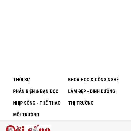
THỜI SỰ
KHOA HỌC & CÔNG NGHỆ
PHẢN BIỆN & BẠN ĐỌC
LÀM ĐẸP - DINH DƯỠNG
NHỊP SỐNG - THỂ THAO
THỊ TRƯỜNG
MÔI TRƯỜNG