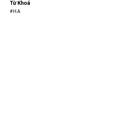
Từ Khoá
#H.A