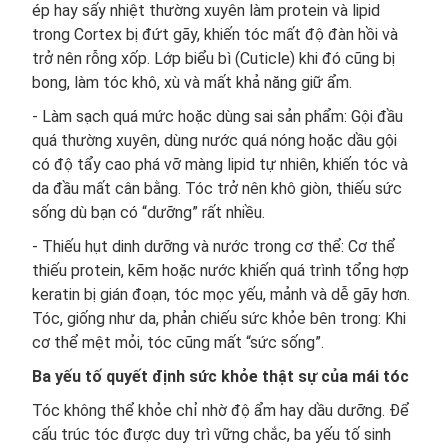
ép hay sấy nhiệt thường xuyên làm protein và lipid
trong Cortex bị đứt gãy, khiến tóc mất độ đàn hồi và
trở nên rỗng xốp. Lớp biểu bì (Cuticle) khi đó cũng bị
bong, làm tóc khô, xù và mất khả năng giữ ẩm.
- Làm sạch quá mức hoặc dùng sai sản phẩm: Gội đầu
quá thường xuyên, dùng nước quá nóng hoặc dầu gội
có độ tẩy cao phá vỡ màng lipid tự nhiên, khiến tóc và
da đầu mất cân bằng. Tóc trở nên khô giòn, thiếu sức
sống dù bạn có “dưỡng” rất nhiều.
- Thiếu hụt dinh dưỡng và nước trong cơ thể: Cơ thể
thiếu protein, kẽm hoặc nước khiến quá trình tổng hợp
keratin bị gián đoạn, tóc mọc yếu, mảnh và dễ gãy hơn.
Tóc, giống như da, phản chiếu sức khỏe bên trong: Khi
cơ thể mệt mỏi, tóc cũng mất “sức sống”.
Ba yếu tố quyết định sức khỏe thật sự của mái tóc
Tóc không thể khỏe chỉ nhờ độ ẩm hay dầu dưỡng. Để
cấu trúc tóc được duy trì vững chắc, ba yếu tố sinh