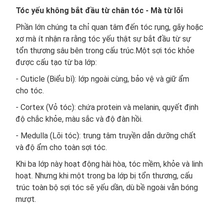
Tóc yếu không bắt đầu từ chân tóc - Mà từ lõi
Phần lớn chúng ta chỉ quan tâm đến tóc rụng, gãy hoặc
xơ mà ít nhận ra rằng tóc yếu thật sự bắt đầu từ sự
tổn thương sâu bên trong cấu trúc.Một sợi tóc khỏe
được cấu tạo từ ba lớp:
- Cuticle (Biểu bì): lớp ngoài cùng, bảo vệ và giữ ẩm
cho tóc.
- Cortex (Vỏ tóc): chứa protein và melanin, quyết định
độ chắc khỏe, màu sắc và độ đàn hồi.
- Medulla (Lõi tóc): trung tâm truyền dẫn dưỡng chất
và độ ẩm cho toàn sợi tóc.
Khi ba lớp này hoạt động hài hòa, tóc mềm, khỏe và linh
hoạt. Nhưng khi một trong ba lớp bị tổn thương, cấu
trúc toàn bộ sợi tóc sẽ yếu dần, dù bề ngoài vẫn bóng
mượt.