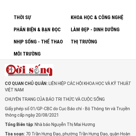
THỜI SỰ
KHOA HỌC & CÔNG NGHỆ
PHẢN BIỆN & BẠN ĐỌC
LÀM ĐẸP - DINH DƯỠNG
NHỊP SỐNG - THỂ THAO
THỊ TRƯỜNG
MÔI TRƯỜNG
CƠ QUAN CHỦ QUẢN:
LIÊN HIỆP CÁC HỘI KHOA HỌC VÀ KỸ THUẬT
VIỆT NAM
CHUYÊN TRANG CỦA BÁO TRI THỨC VÀ CUỘC SỐNG
Giấy phép số 01/GP-CBC do Cục Báo chí - Bộ Thông tin và Truyền
thông cấp ngày 20/08/2021
Tổng Biên tập
: Nhà báo Nguyễn Thị Mai Hương
Tòa soạn:
70 Trần Hưng Đạo, phường Trần Hưng Đạo, quận Hoàn