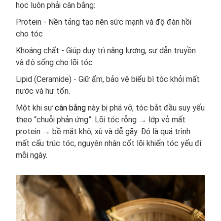
học luôn phải cân bằng:
Protein - Nền tảng tạo nên sức mạnh và độ đàn hồi
cho tóc
Khoáng chất - Giúp duy trì năng lượng, sự dẫn truyền
và độ sống cho lõi tóc
Lipid (Ceramide) - Giữ ẩm, bảo vệ biểu bì tóc khỏi mất
nước và hư tổn.
Một khi sự
cân bằng
này bị phá vỡ, tóc bắt đầu suy yếu
theo “chuỗi phản ứng”: Lõi tóc rỗng → lớp vỏ mất
protein → bề mặt khô, xù và dễ gãy. Đó là quá trình
mất cấu trúc tóc, nguyên nhân cốt lõi khiến tóc yếu đi
mỗi ngày.