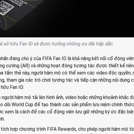
ả sở hữu Fan ID sẽ được hưởng những ưu đãi hấp dẫn.
ấn đáng chú ý của FIFA Fan ID là khả năng kết nối cổ động viên
ăng cường (AR) và những hoạt động tương tác được thiết kế riê
ua tấm thẻ này, người hâm mộ có thể xem các video độc quyền, 
ng, tham gia các trò chơi tương tác và tiếp cận những nội dung c
 hữu Fan ID.
p người hâm mộ tải lên hình ảnh, video hoặc những khoảnh khắc 
heo dõi World Cup để tạo thành các sản phẩm lưu niệm chính thứ
c xem là cách để các cổ động viên lưu giữ những ký ức đặc biệt
nh.
 tích hợp chương trình FIFA Rewards, cho phép người hâm mộ tíc