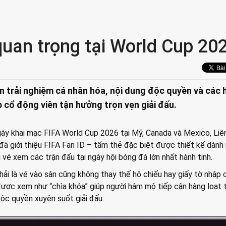
 quan trọng tại World Cup 20
n trải nghiệm cá nhân hóa, nội dung độc quyền và các 
 cổ động viên tận hưởng trọn vẹn giải đấu.
ngày khai mạc FIFA World Cup 2026 tại Mỹ, Canada và Mexico, Liê
 đã giới thiệu FIFA Fan ID – tấm thẻ đặc biệt được thiết kế dành 
vé xem các trận đấu tại ngày hội bóng đá lớn nhất hành tinh.
ải là vé vào sân cũng không thay thế hộ chiếu hay giấy tờ nhập 
được xem như “chìa khóa” giúp người hâm mộ tiếp cận hàng loạt t
ộc quyền xuyên suốt giải đấu.