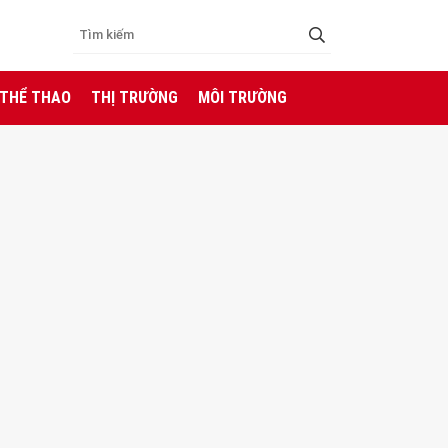
 THỂ THAO
THỊ TRƯỜNG
MÔI TRƯỜNG