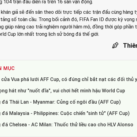
 104 trận đấu diễn ra trên 16 sân vận động.
u khán giả sẽ đến sân theo dõi trực tiếp các trận đấu cùng hàng t
tảng số toàn cầu. Trong bối cảnh đó, FIFA Fan ID được kỳ vọng 
ng giúp nâng cao trải nghiệm người hâm mộ, đồng thời góp phần 
ld Cup lớn nhất trong lịch sử bóng đá thế giới.
Thiê
N MỤC
 cửa Vua phá lưới AFF Cup, có đúng chỉ bắt nạt các đối thủ 
ng hát như "nuốt đĩa", vui chơi hết mình hậu World Cup
g đá Thái Lan - Myanmar: Củng cố ngôi đầu (AFF Cup)
 đá Malaysia - Philippines: Cuộc chiến "sinh tử" (AFF Cup)
 đá Chelsea - AC Milan: Thuốc thử liều cao cho HLV Alonso