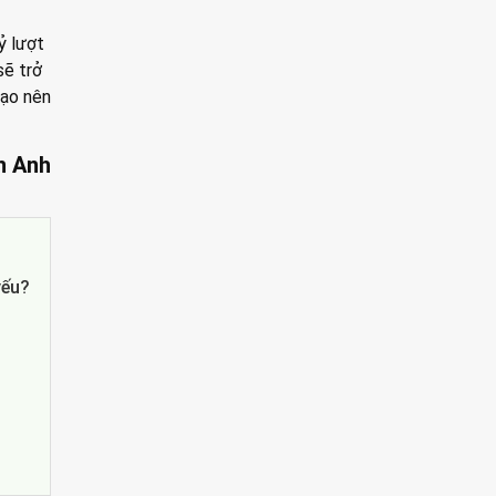
ỷ lượt
sẽ trở
tạo nên
n Anh
yếu?