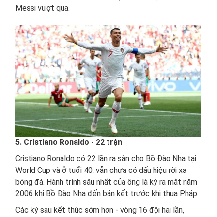
Messi vượt qua.
5. Cristiano Ronaldo - 22 trận
Cristiano Ronaldo có 22 lần ra sân cho Bồ Đào Nha tại
World Cup và ở tuổi 40, vẫn chưa có dấu hiệu rời xa
bóng đá. Hành trình sâu nhất của ông là kỳ ra mắt năm
2006 khi Bồ Đào Nha đến bán kết trước khi thua Pháp.
Các kỳ sau kết thúc sớm hơn - vòng 16 đội hai lần,