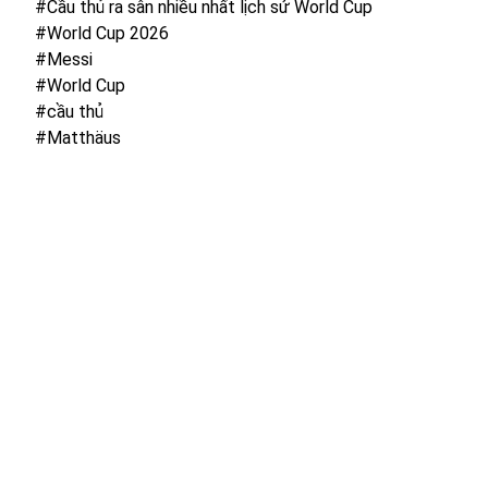
#Cầu thủ ra sân nhiều nhất lịch sử World Cup
#World Cup 2026
#Messi
#World Cup
#cầu thủ
#Matthäus