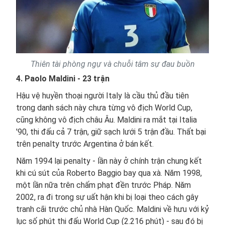
Thiên tài phòng ngự và chuỗi tâm sự đau buồn
4. Paolo Maldini - 23 trận
Hậu vệ huyền thoại người Italy là cầu thủ đầu tiên
trong danh sách này chưa từng vô địch World Cup,
cũng không vô địch châu Âu. Maldini ra mắt tại Italia
'90, thi đấu cả 7 trận, giữ sạch lưới 5 trận đầu. Thất bại
trên penalty trước Argentina ở bán kết.
Năm 1994 lại penalty - lần này ở chính trận chung kết
khi cú sút của Roberto Baggio bay qua xà. Năm 1998,
một lần nữa trên chấm phạt đền trước Pháp. Năm
2002, ra đi trong sự uất hận khi bị loại theo cách gây
tranh cãi trước chủ nhà Hàn Quốc. Maldini về hưu với kỷ
lục số phút thi đấu World Cup (2.216 phút) - sau đó bị