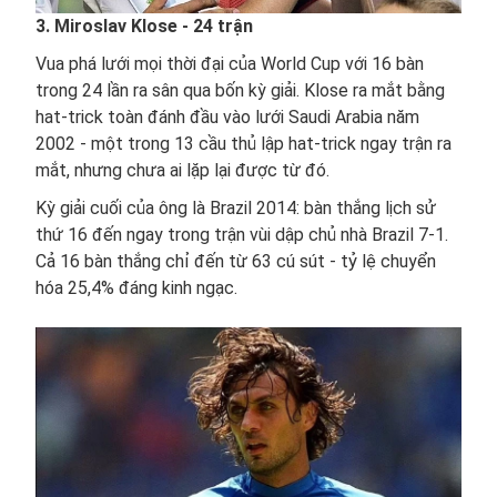
3. Miroslav Klose - 24 trận
Vua phá lưới mọi thời đại của World Cup với 16 bàn
trong 24 lần ra sân qua bốn kỳ giải. Klose ra mắt bằng
hat-trick toàn đánh đầu vào lưới Saudi Arabia năm
2002 - một trong 13 cầu thủ lập hat-trick ngay trận ra
mắt, nhưng chưa ai lặp lại được từ đó.
Kỳ giải cuối của ông là Brazil 2014: bàn thắng lịch sử
thứ 16 đến ngay trong trận vùi dập chủ nhà Brazil 7-1.
Cả 16 bàn thắng chỉ đến từ 63 cú sút - tỷ lệ chuyển
hóa 25,4% đáng kinh ngạc.