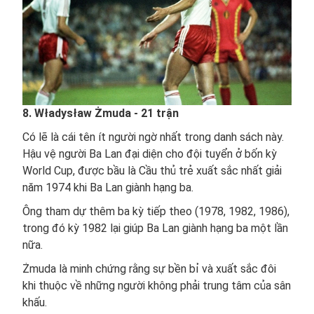
8. Władysław Żmuda - 21 trận
Có lẽ là cái tên ít người ngờ nhất trong danh sách này.
Hậu vệ người Ba Lan đại diện cho đội tuyển ở bốn kỳ
World Cup, được bầu là Cầu thủ trẻ xuất sắc nhất giải
năm 1974 khi Ba Lan giành hạng ba.
Ông tham dự thêm ba kỳ tiếp theo (1978, 1982, 1986),
trong đó kỳ 1982 lại giúp Ba Lan giành hạng ba một lần
nữa.
Żmuda là minh chứng rằng sự bền bỉ và xuất sắc đôi
khi thuộc về những người không phải trung tâm của sân
khấu.