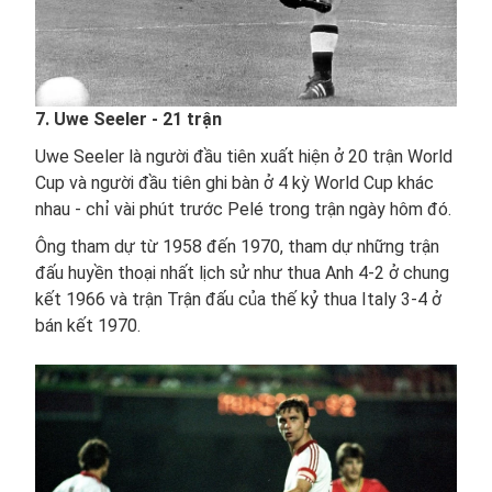
7. Uwe Seeler - 21 trận
Uwe Seeler là người đầu tiên xuất hiện ở 20 trận World
Cup và người đầu tiên ghi bàn ở 4 kỳ World Cup khác
nhau - chỉ vài phút trước Pelé trong trận ngày hôm đó.
Ông tham dự từ 1958 đến 1970, tham dự những trận
đấu huyền thoại nhất lịch sử như thua Anh 4-2 ở chung
kết 1966 và trận Trận đấu của thế kỷ thua Italy 3-4 ở
bán kết 1970.