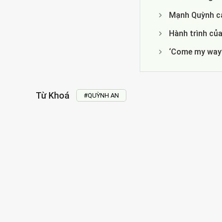
Mạnh Quỳnh cả
Hành trình của
‘Come my way’
Từ Khoá
#QUỲNH AN