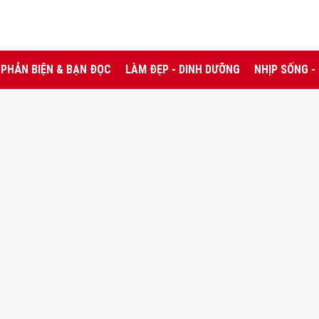
PHẢN BIỆN & BẠN ĐỌC
LÀM ĐẸP - DINH DƯỠNG
NHỊP SỐNG -