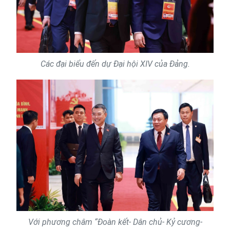
Các đại biểu đến dự Đại hội XIV của Đảng.
Với phương châm “Đoàn kết- Dân chủ- Kỷ cương-