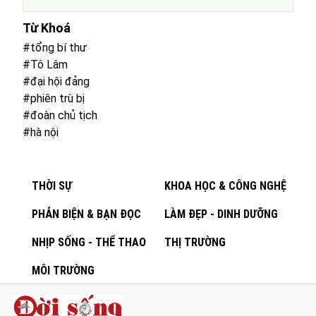
Từ Khoá
#tổng bí thư
#Tô Lâm
#đại hội đảng
#phiên trù bị
#đoàn chủ tịch
#hà nội
THỜI SỰ
KHOA HỌC & CÔNG NGHỆ
PHẢN BIỆN & BẠN ĐỌC
LÀM ĐẸP - DINH DƯỠNG
NHỊP SỐNG - THỂ THAO
THỊ TRƯỜNG
MÔI TRƯỜNG