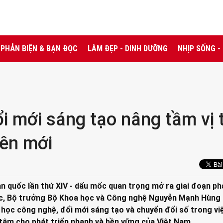
PHẢN BIỆN & BẠN ĐỌC
LÀM ĐẸP - DINH DƯỠNG
NHỊP SỐNG -
i mới sáng tạo nâng tầm vị 
yên mới
n quốc lần thứ XIV - dấu mốc quan trọng mở ra giai đoạn ph
ớc, Bộ trưởng Bộ Khoa học và Công nghệ Nguyễn Mạnh Hùng 
a học công nghệ, đổi mới sáng tạo và chuyển đổi số trong vi
tâm cho phát triển nhanh và bền vững của Việt Nam.