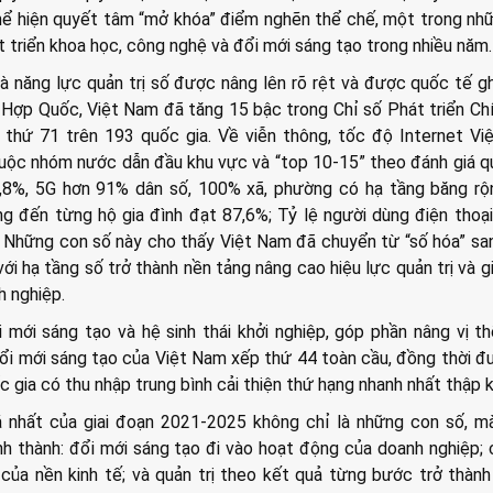
hể hiện quyết tâm “mở khóa” điểm nghẽn thể chế, một trong nh
át triển khoa học, công nghệ và đổi mới sáng tạo trong nhiều năm.
à năng lực quản trị số được nâng lên rõ rệt và được quốc tế gh
 Hợp Quốc, Việt Nam đã tăng 15 bậc trong Chỉ số Phát triển Ch
 thứ 71 trên 193 quốc gia. Về viễn thông, tốc độ Internet V
ộc nhóm nước dẫn đầu khu vực và “top 10-15” theo đánh giá q
,8%, 5G hơn 91% dân số, 100% xã, phường có hạ tầng băng rộ
g đến từng hộ gia đình đạt 87,6%; Tỷ lệ người dùng điện thoạ
 Những con số này cho thấy Việt Nam đã chuyển từ “số hóa” sa
với hạ tầng số trở thành nền tảng nâng cao hiệu lực quản trị và g
h nghiệp.
 mới sáng tạo và hệ sinh thái khởi nghiệp, góp phần nâng vị t
đổi mới sáng tạo của Việt Nam xếp thứ 44 toàn cầu, đồng thời đ
c gia có thu nhập trung bình cải thiện thứ hạng nhanh nhất thập k
á nhất của giai đoạn 2021-2025 không chỉ là những con số, m
h thành: đổi mới sáng tạo đi vào hoạt động của doanh nghiệp;
 của nền kinh tế; và quản trị theo kết quả từng bước trở thàn