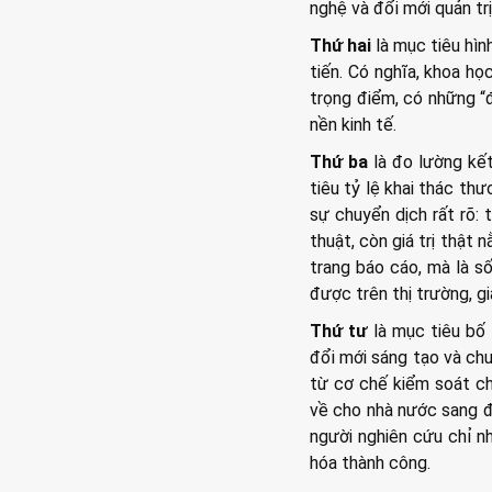
nghệ và đổi mới quản tr
Thứ hai
là mục tiêu hìn
tiến. Có nghĩa, khoa họ
trọng điểm, có những “đ
nền kinh tế.
Thứ ba
là đo lường kết
tiêu tỷ lệ khai thác th
sự chuyển dịch rất rõ:
thuật, còn giá trị thật
trang báo cáo, mà là s
được trên thị trường, g
Thứ tư
là mục tiêu bố
đổi mới sáng tạo và chu
từ cơ chế kiểm soát chi
về cho nhà nước sang đ
người nghiên cứu chỉ nh
hóa thành công.