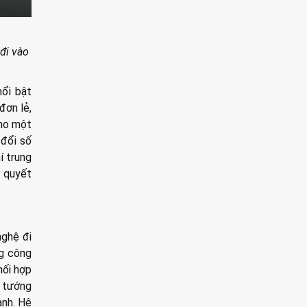
đi vào
nổi bật
đơn lẻ,
cho một
 đổi số
í trung
i quyết
nghệ đi
ng công
hối hợp
ủ tướng
ành. Hệ