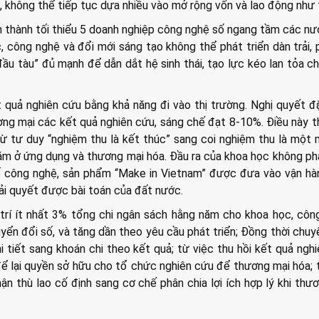
ị, không thể tiếp tục dựa nhiều vào mở rộng vốn và lao động như 
h thành tối thiểu 5 doanh nghiệp công nghệ số ngang tầm các nư
c, công nghệ và đổi mới sáng tạo không thể phát triển dàn trải, 
ầu tàu” đủ mạnh để dẫn dắt hệ sinh thái, tạo lực kéo lan tỏa c
 quả nghiên cứu bằng khả năng đi vào thị trường. Nghị quyết 
ương mại các kết quả nghiên cứu, sáng chế đạt 8-10%. Điều này t
 từ tư duy “nghiệm thu là kết thúc” sang coi nghiệm thu là một
 nằm ở ứng dụng và thương mại hóa. Đầu ra của khoa học không phả
ố công nghệ, sản phẩm “Make in Vietnam” được đưa vào vận hà
iải quyết được bài toán của đất nước.
 trí ít nhất 3% tổng chi ngân sách hằng năm cho khoa học, côn
yển đổi số, và tăng dần theo yêu cầu phát triển; Đồng thời chuy
 tiết sang khoán chi theo kết quả; từ việc thu hồi kết quả ngh
ể lại quyền sở hữu cho tổ chức nghiên cứu để thương mại hóa; 
ận thù lao cố định sang cơ chế phân chia lợi ích hợp lý khi thư