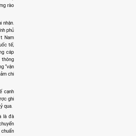
ững rào
i nhận.
ính phủ
iệt Nam
uốc tế;
ng cáp
i thông
ng “vận
iảm chi
hế cạnh
ược ghi
ỷ qua.
à là đà
 chuyển
h chuẩn