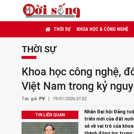
THỜI SỰ
KHOA HỌC & CÔNG NGHỆ
THỜI SỰ
Khoa học công nghệ, đổ
Việt Nam trong kỷ ngu
Tác giả:
PV
19/01/2026 01:02
Nhân Đại hội Đảng toà
TIN LIÊN QUAN
triển mới của đất nư
sẻ về vai trò của kho
thành động lực trung 