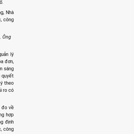
ố.
ng, Nhà
c, công
a. Ông
quản lý
óa đơn,
an sáng
ị quyết
lý theo
i ro có
 đo về
ng hợp
ng định
c, công