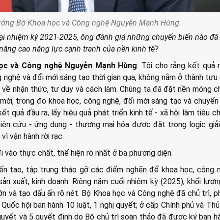
ưởng Bộ Khoa học và Công nghệ Nguyễn Mạnh Hùng.
lại nhiệm kỳ 2021-2025, ông đánh giá những chuyển biến nào đã 
 nâng cao năng lực cạnh tranh của nền kinh tế?
ọc và Công nghệ Nguyễn Mạnh Hùng
: Tôi cho rằng kết quả 
 nghệ và đổi mới sáng tạo thời gian qua, không nằm ở thành tựu 
về nhận thức, tư duy và cách làm. Chúng ta đã đặt nền móng 
 mới, trong đó khoa học, công nghệ, đổi mới sáng tạo và chuyển
 quả đầu ra, lấy hiệu quả phát triển kinh tế - xã hội làm tiêu ch
iên cứu - ứng dụng - thương mại hóa được đặt trong logic giả
 vì vận hành rời rạc.
 vào thực chất, thể hiện rõ nhất ở ba phương diện.
iến tạo, tập trung tháo gỡ các điểm nghẽn để khoa học, công 
sản xuất, kinh doanh. Riêng năm cuối nhiệm kỳ (2025), khối lượ
lớn và tạo dấu ấn rõ nét. Bộ Khoa học và Công nghệ đã chủ trì, p
h Quốc hội ban hành 10 luật, 1 nghị quyết; ở cấp Chính phủ và Th
 quyết và 5 quyết định do Bộ chủ trì soạn thảo đã được ký ban h