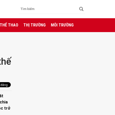
 THỂ THAO
THỊ TRƯỜNG
MÔI TRƯỜNG
thế
át
chia
ệc trở