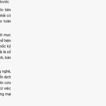
trước.
ớc tiên
phải có
ho toàn
đặt mục
hể hiện
 mốc kỹ
i là số
nh, bán
g nghệ,
ển dịch
iên cứu
từ việc
ơng mại