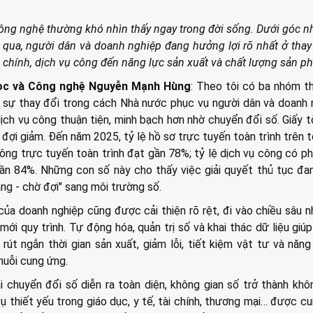
công nghệ thường khó nhìn thấy ngay trong đời sống. Dưới góc n
 qua, người dân và doanh nghiệp đang hưởng lợi rõ nhất ở thay
h chính, dịch vụ công đến năng lực sản xuất và chất lượng sản 
ọc và Công nghệ Nguyễn Mạnh Hùng
: Theo tôi có ba nhóm t
là sự thay đổi trong cách Nhà nước phục vụ người dân và doanh 
ịch vụ công thuận tiện, minh bạch hơn nhờ chuyển đổi số. Giấy t
hờ đợi giảm. Đến năm 2025, tỷ lệ hồ sơ trực tuyến toàn trình trên 
ông trực tuyến toàn trình đạt gần 78%; tỷ lệ dịch vụ công có ph
ần 84%. Những con số này cho thấy việc giải quyết thủ tục đa
ng - chờ đợi" sang môi trường số.
của doanh nghiệp cũng được cải thiện rõ rệt, đi vào chiều sâu 
ới quy trình. Tự động hóa, quản trị số và khai thác dữ liệu giú
 rút ngắn thời gian sản xuất, giảm lỗi, tiết kiệm vật tư và năng
chuỗi cung ứng.
i chuyển đổi số diễn ra toàn diện, không gian số trở thành khô
vụ thiết yếu trong giáo dục, y tế, tài chính, thương mại… được c