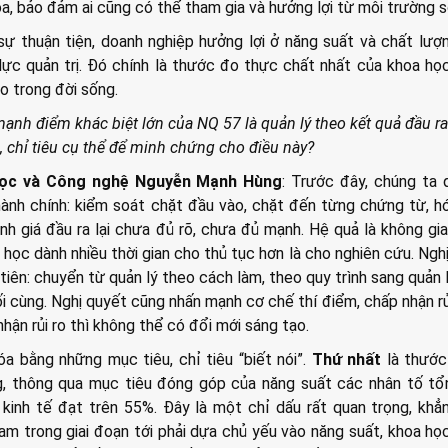
a, bảo đảm ai cũng có thể tham gia và hưởng lợi từ môi trường s
sự thuận tiện, doanh nghiệp hưởng lợi ở năng suất và chất lượ
lực quản trị. Đó chính là thước đo thực chất nhất của khoa họ
o trong đời sống.
ạnh điểm khác biệt lớn của NQ 57 là quản lý theo kết quả đầu r
, chỉ tiêu cụ thể để minh chứng cho điều này?
học và Công nghệ Nguyễn Mạnh Hùng
: Trước đây, chúng ta 
ành chính: kiểm soát chặt đầu vào, chặt đến từng chứng từ, h
nh giá đầu ra lại chưa đủ rõ, chưa đủ mạnh. Hệ quả là không gi
a học dành nhiều thời gian cho thủ tục hơn là cho nghiên cứu. Ngh
 tiên: chuyển từ quản lý theo cách làm, theo quy trình sang quản 
i cùng. Nghị quyết cũng nhấn mạnh cơ chế thí điểm, chấp nhận rủ
hận rủi ro thì không thể có đổi mới sáng tạo.
a bằng những mục tiêu, chỉ tiêu “biết nói”.
Thứ nhất
là thước
g, thông qua mục tiêu đóng góp của năng suất các nhân tố tổ
kinh tế đạt trên 55%. Đây là một chỉ dấu rất quan trọng, khẳ
am trong giai đoạn tới phải dựa chủ yếu vào năng suất, khoa họ