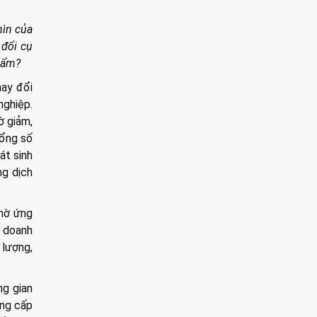
hìn của
 đổi cụ
phẩm?
hay đổi
nghiệp.
ờ giảm,
tổng số
át sinh
ng dịch
nhờ ứng
p doanh
 lượng,
ng gian
ung cấp