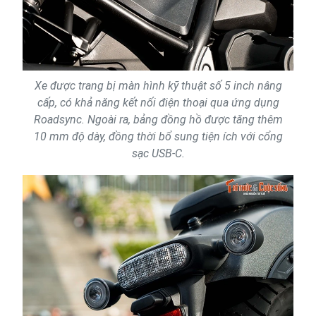
Xe được trang bị màn hình kỹ thuật số 5 inch nâng
cấp, có khả năng kết nối điện thoại qua ứng dụng
Roadsync. Ngoài ra, bảng đồng hồ được tăng thêm
10 mm độ dày, đồng thời bổ sung tiện ích với cổng
sạc USB-C.