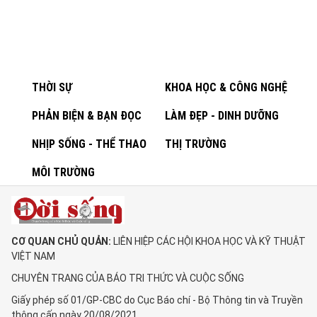
THỜI SỰ
KHOA HỌC & CÔNG NGHỆ
PHẢN BIỆN & BẠN ĐỌC
LÀM ĐẸP - DINH DƯỠNG
NHỊP SỐNG - THỂ THAO
THỊ TRƯỜNG
MÔI TRƯỜNG
CƠ QUAN CHỦ QUẢN:
LIÊN HIỆP CÁC HỘI KHOA HỌC VÀ KỸ THUẬT
VIỆT NAM
CHUYÊN TRANG CỦA BÁO TRI THỨC VÀ CUỘC SỐNG
Giấy phép số 01/GP-CBC do Cục Báo chí - Bộ Thông tin và Truyền
thông cấp ngày 20/08/2021