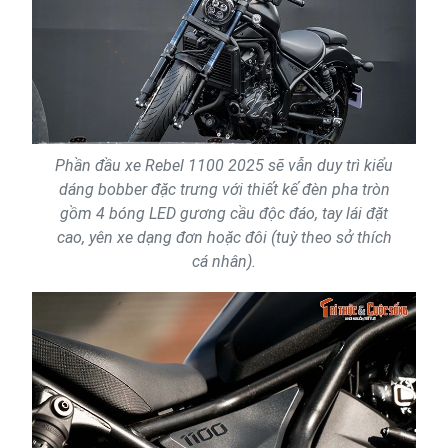
Phần đầu xe Rebel 1100 2025 sẽ vẫn duy trì kiểu
dáng bobber đặc trưng với thiết kế đèn pha tròn
gồm 4 bóng LED gương cầu độc đáo, tay lái đặt
cao, yên xe dạng đơn hoặc đôi (tuỳ theo sở thích
cá nhân).