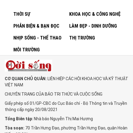
THỜI SỰ
KHOA HỌC & CÔNG NGHỆ
PHẢN BIỆN & BẠN ĐỌC
LÀM ĐẸP - DINH DƯỠNG
NHỊP SỐNG - THỂ THAO
THỊ TRƯỜNG
MÔI TRƯỜNG
CƠ QUAN CHỦ QUẢN:
LIÊN HIỆP CÁC HỘI KHOA HỌC VÀ KỸ THUẬT
VIỆT NAM
CHUYÊN TRANG CỦA BÁO TRI THỨC VÀ CUỘC SỐNG
Giấy phép số 01/GP-CBC do Cục Báo chí - Bộ Thông tin và Truyền
thông cấp ngày 20/08/2021
Tổng Biên tập
: Nhà báo Nguyễn Thị Mai Hương
Tòa soạn:
70 Trần Hưng Đạo, phường Trần Hưng Đạo, quận Hoàn