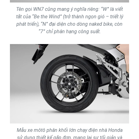
Tên gọi WN7 cũng mang ý nghĩa riêng: “W” là viết
tắt của “Be the Wind” (trở thành ngọn gió – triết lý
phát triển), “N” đại diện cho dòng naked bike, còn
“7” chỉ phân hạng công suất.
Mẫu xe môtô phân khối lớn chạy điện nhà Honda
sử dụng thiết kế gắp đơn, mang lại sự tối giản và