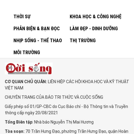
THỜI SỰ
KHOA HỌC & CÔNG NGHỆ
PHẢN BIỆN & BẠN ĐỌC
LÀM ĐẸP - DINH DƯỠNG
NHỊP SỐNG - THỂ THAO
THỊ TRƯỜNG
MÔI TRƯỜNG
CƠ QUAN CHỦ QUẢN:
LIÊN HIỆP CÁC HỘI KHOA HỌC VÀ KỸ THUẬT
VIỆT NAM
CHUYÊN TRANG CỦA BÁO TRI THỨC VÀ CUỘC SỐNG
Giấy phép số 01/GP-CBC do Cục Báo chí - Bộ Thông tin và Truyền
thông cấp ngày 20/08/2021
Tổng Biên tập
: Nhà báo Nguyễn Thị Mai Hương
Tòa soạn:
70 Trần Hưng Đạo, phường Trần Hưng Đạo, quận Hoàn