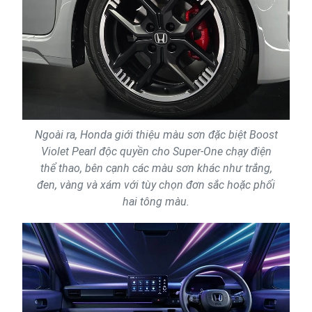
Ngoài ra, Honda giới thiệu màu sơn đặc biệt Boost
Violet Pearl độc quyền cho Super-One chạy điện
thể thao, bên cạnh các màu sơn khác như trắng,
đen, vàng và xám với tùy chọn đơn sắc hoặc phối
hai tông màu.