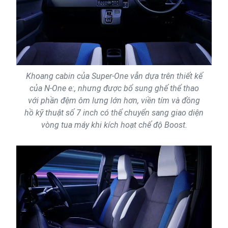
Khoang cabin của Super-One vẫn dựa trên thiết kế
của N-One e:, nhưng được bổ sung ghế thể thao
với phần đệm ôm lưng lớn hơn, viền tím và đồng
hồ kỹ thuật số 7 inch có thể chuyển sang giao diện
vòng tua máy khi kích hoạt chế độ Boost.