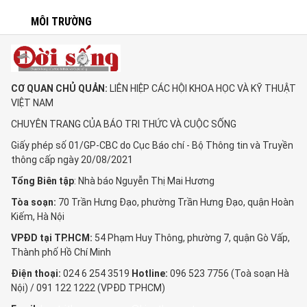
MÔI TRƯỜNG
CƠ QUAN CHỦ QUẢN:
LIÊN HIỆP CÁC HỘI KHOA HỌC VÀ KỸ THUẬT
VIỆT NAM
CHUYÊN TRANG CỦA BÁO TRI THỨC VÀ CUỘC SỐNG
Giấy phép số 01/GP-CBC do Cục Báo chí - Bộ Thông tin và Truyền
thông cấp ngày 20/08/2021
Tổng Biên tập
: Nhà báo Nguyễn Thị Mai Hương
Tòa soạn:
70 Trần Hưng Đạo, phường Trần Hưng Đạo, quận Hoàn
Kiếm, Hà Nội
VPĐD tại TP.HCM:
54 Phạm Huy Thông, phường 7, quận Gò Vấp,
Thành phố Hồ Chí Minh
Điện thoại:
024 6 254 3519
Hotline:
096 523 7756 (Toà soạn Hà
Nội) / 091 122 1222 (VPĐD TPHCM)