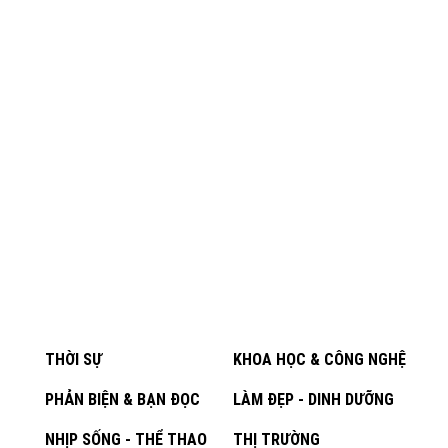
THỜI SỰ
KHOA HỌC & CÔNG NGHỆ
PHẢN BIỆN & BẠN ĐỌC
LÀM ĐẸP - DINH DƯỠNG
NHỊP SỐNG - THỂ THAO
THỊ TRƯỜNG