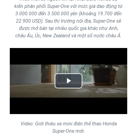
kiến phân phối Super-One với mức giá dao động từ
3.000.000 đến 3.500.000 yên (khoảng 19.700 đến
22.900 USD). Sau thị trường nội địa, Super-One sẽ
được mở bán tại nhiều quốc gia khác như Anh,
châu Âu, Úc, New Zealand và một số nước châu Á.
Play
Video
Video: Giới thiệu xe mini điện thể thao Honda
Super-One mới.