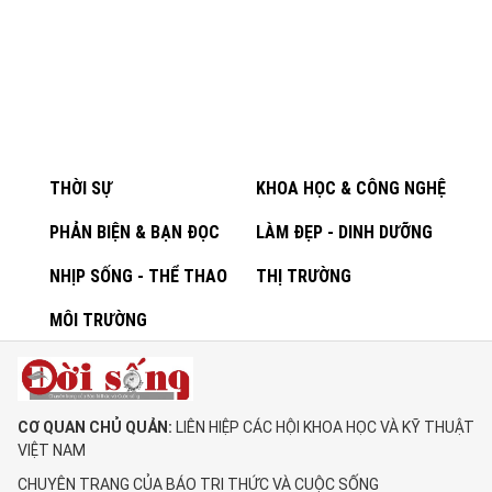
THỜI SỰ
KHOA HỌC & CÔNG NGHỆ
PHẢN BIỆN & BẠN ĐỌC
LÀM ĐẸP - DINH DƯỠNG
NHỊP SỐNG - THỂ THAO
THỊ TRƯỜNG
MÔI TRƯỜNG
CƠ QUAN CHỦ QUẢN:
LIÊN HIỆP CÁC HỘI KHOA HỌC VÀ KỸ THUẬT
VIỆT NAM
CHUYÊN TRANG CỦA BÁO TRI THỨC VÀ CUỘC SỐNG