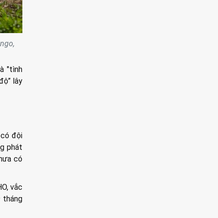
ongo,
à "tình
độ” lây
 có đội
ng phát
chưa có
HO, vắc
9 tháng