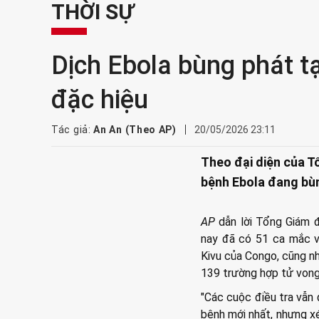
THỜI SỰ
Dịch Ebola bùng phát tạ
đặc hiệu
Tác giả:
An An (Theo AP)
20/05/2026 23:11
Theo đại diện của T
bệnh Ebola đang bùng
AP
dẫn lời Tổng Giám 
nay đã có 51 ca mắc vi
Kivu của Congo, cũng nh
139 trường hợp tử vong
"Các cuộc điều tra vẫn 
bệnh mới nhất, nhưng xé