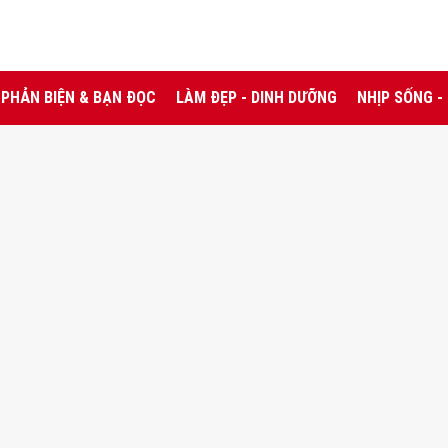
PHẢN BIỆN & BẠN ĐỌC
LÀM ĐẸP - DINH DƯỠNG
NHỊP SỐNG -