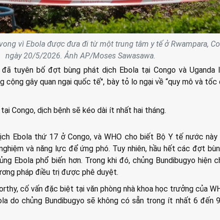
 vong vì Ebola được đưa đi từ một trung tâm y tế ở Rwampara, C
ngày 20/5/2026. Ảnh AP/Moses Sawasawa.
 đã tuyên bố đợt bùng phát dịch Ebola tại Congo và Uganda l
g cộng gây quan ngại quốc tế", bày tỏ lo ngại về “quy mô và tốc 
ại Congo, dịch bệnh sẽ kéo dài ít nhất hai tháng.
dịch Ebola thứ 17 ở Congo, và WHO cho biết Bộ Y tế nước này
h nghiệm và năng lực để ứng phó. Tuy nhiên, hầu hết các đợt bù
ủng Ebola phổ biến hơn. Trong khi đó, chủng Bundibugyo hiện 
ương pháp điều trị được phê duyệt.
rthy, cố vấn đặc biệt tại văn phòng nhà khoa học trưởng của W
bola do chủng Bundibugyo sẽ không có sẵn trong ít nhất 6 đến 