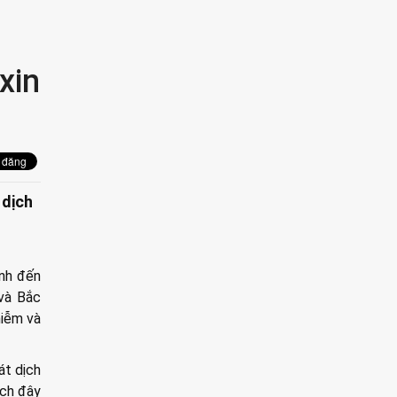
xin
 dịch
nh đến
 và Bắc
hiễm và
át dịch
ách đây