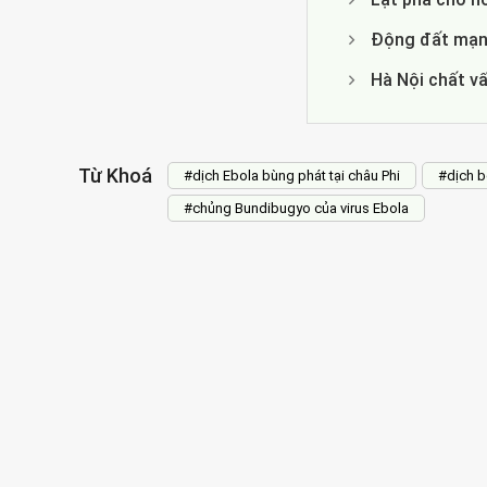
Động đất mạnh
Hà Nội chất v
Từ Khoá
#dịch Ebola bùng phát tại châu Phi
#dịch b
#chủng Bundibugyo của virus Ebola