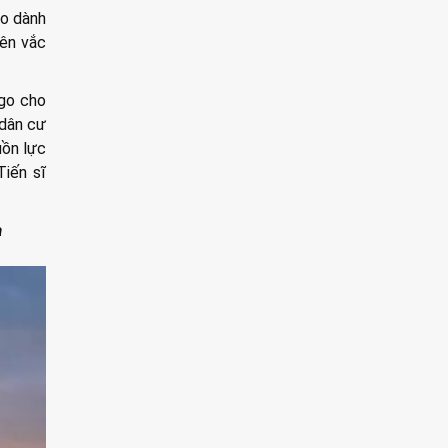
bo dành
rên vắc
ngo cho
 dân cư
uồn lực
Tiến sĩ
a