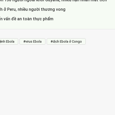
 ở Peru, nhiều người thương vong
ấn vấn đề an toàn thực phẩm
ệnh Ebola
#virus Ebola
#dịch Ebola ở Congo