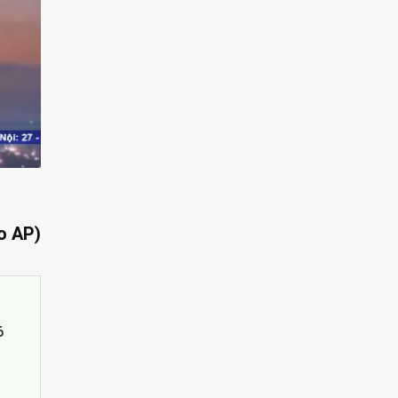
o AP)
6