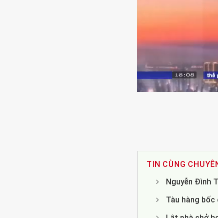
TIN CÙNG CHUYÊ
Nguyễn Đình T
Tàu hàng bốc c
Lật phà chở h