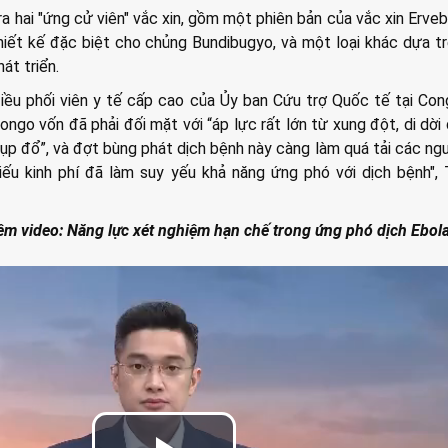
 hai "ứng cử viên" vắc xin, gồm một phiên bản của vắc xin Erve
hiết kế đặc biệt cho chủng Bundibugyo, và một loại khác dựa t
át triển.
 điều phối viên y tế cấp cao của Ủy ban Cứu trợ Quốc tế tại Co
ngo vốn đã phải đối mặt với “áp lực rất lớn từ xung đột, di dời
ụp đổ”, và đợt bùng phát dịch bệnh này càng làm quá tải các ng
iếu kinh phí đã làm suy yếu khả năng ứng phó với dịch bệnh", 
êm video: ​Năng lực xét nghiệm hạn chế trong ứng phó dịch Ebol