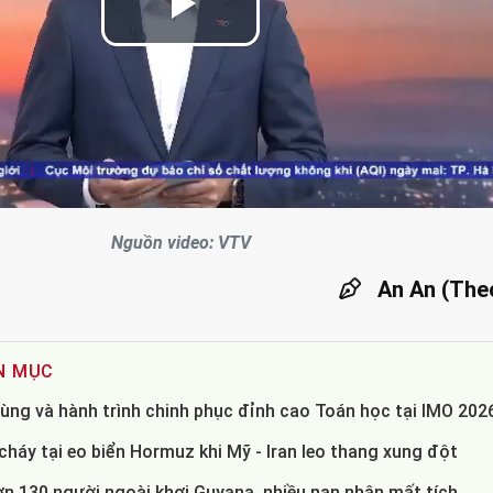
Play
Video
Nguồn video: VTV
An An (The
N MỤC
ùng và hành trình chinh phục đỉnh cao Toán học tại IMO 202
háy tại eo biển Hormuz khi Mỹ - Iran leo thang xung đột
ơn 130 người ngoài khơi Guyana, nhiều nạn nhân mất tích