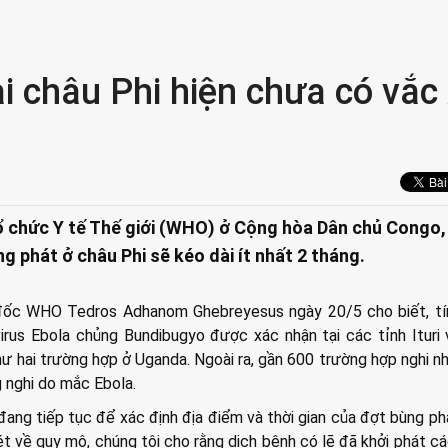
i châu Phi hiện chưa có vắc 
ổ chức Y tế Thế giới (WHO) ở Cộng hòa Dân chủ Congo,
 phát ở châu Phi sẽ kéo dài ít nhất 2 tháng.
đốc WHO Tedros Adhanom Ghebreyesus ngày 20/5 cho biết, tí
rus Ebola chủng Bundibugyo được xác nhận tại các tỉnh Ituri
ư hai trường hợp ở Uganda. Ngoài ra, gần 600 trường hợp nghi n
 nghi do mắc Ebola.
đang tiếp tục để xác định địa điểm và thời gian của đợt bùng ph
t về quy mô, chúng tôi cho rằng dịch bệnh có lẽ đã khởi phát c