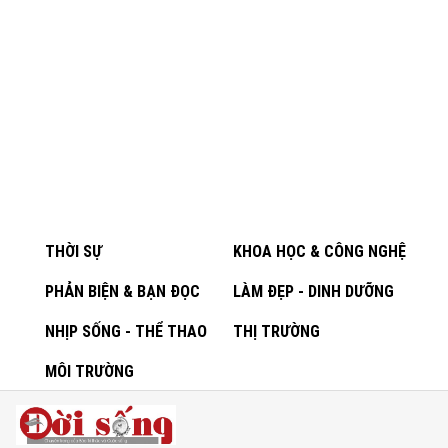
THỜI SỰ
KHOA HỌC & CÔNG NGHỆ
PHẢN BIỆN & BẠN ĐỌC
LÀM ĐẸP - DINH DƯỠNG
NHỊP SỐNG - THỂ THAO
THỊ TRƯỜNG
MÔI TRƯỜNG