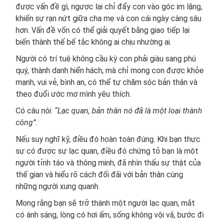
được vấn đề gì, ngược lại chỉ đẩy con vào góc im lặng,
khiến sự rạn nứt giữa cha mẹ và con cái ngày càng sâu
hơn. Vấn đề vốn có thể giải quyết bằng giao tiếp lại
biến thành thế bế tắc không ai chịu nhường ai.
Người có trí tuệ không cầu kỳ con phải giàu sang phú
quý, thành danh hiển hách, mà chỉ mong con được khỏe
mạnh, vui vẻ, bình an, có thể tự chăm sóc bản thân và
theo đuổi ước mơ mình yêu thích.
Có câu nói:
“Lạc quan, bản thân nó đã là một loại thành
công”.
Nếu suy nghĩ kỹ, điều đó hoàn toàn đúng. Khi bạn thực
sự có được sự lạc quan, điều đó chứng tỏ bạn là một
người tỉnh táo và thông minh, đã nhìn thấu sự thật của
thế gian và hiểu rõ cách đối đãi với bản thân cùng
những người xung quanh.
Mong rằng bạn sẽ trở thành một người lạc quan, mắt
có ánh sáng, lòng có hơi ấm, sống không vội vã, bước đi