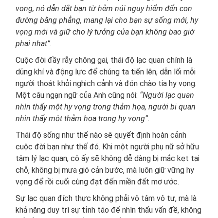
vọng, nó dẫn dắt bạn từ hẻm núi nguy hiểm đến con
đường bằng phẳng, mang lại cho bạn sự sống mới, hy
vọng mới và giữ cho lý tưởng của bạn không bao giờ
phai nhạt”.
Cuộc đời đầy rẫy chông gai, thái độ lạc quan chính là
dũng khí và động lực để chúng ta tiến lên, dẫn lối mỗi
người thoát khỏi nghịch cảnh và đón chào tia hy vọng.
Một câu ngạn ngữ của Anh cũng nói:
“Người lạc quan
nhìn thấy một hy vọng trong thảm họa, người bi quan
nhìn thấy một thảm họa trong hy vọng”.
Thái độ sống như thế nào sẽ quyết định hoàn cảnh
cuộc đời bạn như thế đó. Khi một người phụ nữ sở hữu
tâm lý lạc quan, cô ấy sẽ không dễ dàng bị mắc kẹt tại
chỗ, không bị mưa gió cản bước, mà luôn giữ vững hy
vọng để rồi cuối cùng đạt đến miền đất mơ ước.
Sự lạc quan đích thực không phải vô tâm vô tư, mà là
khả năng duy trì sự tỉnh táo để nhìn thấu vấn đề, không