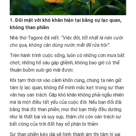
1. Đối mặt với khó khăn hiện tại bằng sự lạc quan,
không than phiền
Nhà thơ Tagore đã viết:
“Việc đời, tốt nhất là nên cười
cho qua, không cần dùng nước mắt để rửa trôi”.
Trên hành trình cuộc sống, luôn có những cơn mưa bất
chợt, những hố sâu gập ghềnh, không bao giờ có thể
thuận buồm xuôi gió mãi được.
Khi tạm thời rơi vào cảnh khốn cùng, chúng ta nên giữ
tâm lý lạc quan, không để mình mắc kẹt trong sự than
vãn hay oán trách. Gặp khó khăn không phải ngẫu nhiên
mà là một điều tất yếu của cuộc đời. Nếu bạn đối đãi
bằng thái độ than phiền, mọi thứ bạn thấy đều dường
như là thất bại và suy sụp, thậm chí còn oán trách sự
bất công của trời đất hay số phận bi thảm.
Sự than phiền kéo dài sẽ hình thành ám thị tâm lý sai