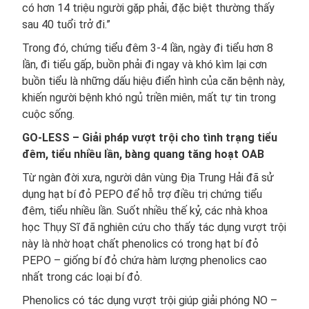
có hơn 14 triệu người gặp phải, đặc biệt thường thấy
sau 40 tuổi trở đi.”
Trong đó, chứng tiểu đêm 3-4 lần, ngày đi tiểu hơn 8
lần, đi tiểu gấp, buồn phải đi ngay và khó kìm lại cơn
buồn tiểu là những dấu hiệu điển hình của căn bệnh này,
khiến người bệnh khó ngủ triền miên, mất tự tin trong
cuộc sống.
GO-LESS – Giải pháp vượt trội cho tình trạng tiểu
đêm, tiểu nhiều lần, bàng quang tăng hoạt OAB
Từ ngàn đời xưa, người dân vùng Địa Trung Hải đã sử
dụng hạt bí đỏ PEPO để hỗ trợ điều trị chứng tiểu
đêm, tiểu nhiều lần. Suốt nhiều thế kỷ, các nhà khoa
học Thụy Sĩ đã nghiên cứu cho thấy tác dụng vượt trội
này là nhờ hoạt chất phenolics có trong hạt bí đỏ
PEPO – giống bí đỏ chứa hàm lượng phenolics cao
nhất trong các loại bí đỏ.
Phenolics có tác dụng vượt trội giúp giải phóng NO –