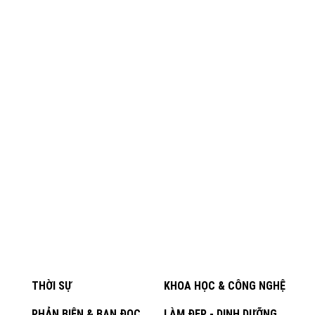
THỜI SỰ
KHOA HỌC & CÔNG NGHỆ
PHẢN BIỆN & BẠN ĐỌC
LÀM ĐẸP - DINH DƯỠNG