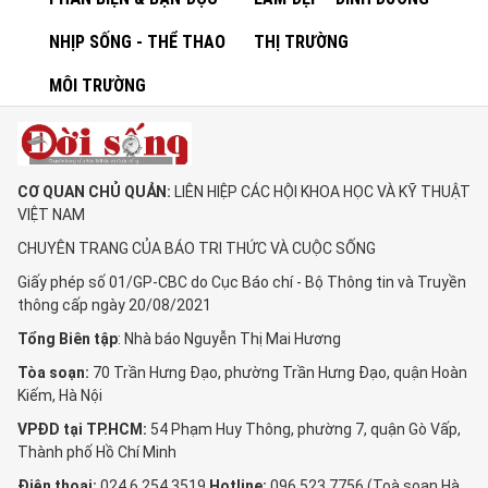
NHỊP SỐNG - THỂ THAO
THỊ TRƯỜNG
MÔI TRƯỜNG
CƠ QUAN CHỦ QUẢN:
LIÊN HIỆP CÁC HỘI KHOA HỌC VÀ KỸ THUẬT
VIỆT NAM
CHUYÊN TRANG CỦA BÁO TRI THỨC VÀ CUỘC SỐNG
Giấy phép số 01/GP-CBC do Cục Báo chí - Bộ Thông tin và Truyền
thông cấp ngày 20/08/2021
Tổng Biên tập
: Nhà báo Nguyễn Thị Mai Hương
Tòa soạn:
70 Trần Hưng Đạo, phường Trần Hưng Đạo, quận Hoàn
Kiếm, Hà Nội
VPĐD tại TP.HCM:
54 Phạm Huy Thông, phường 7, quận Gò Vấp,
Thành phố Hồ Chí Minh
Điện thoại:
024 6 254 3519
Hotline:
096 523 7756 (Toà soạn Hà