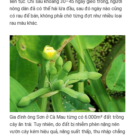
liên tục. Chỉ sau khoảng 30–45 ngày gieo trồng, người
nông dân đã có thể hái lứa đầu, sau đó ngày nào cũng
có rau để bán, không phải chờ từng đợt như nhiều loại
rau màu khác.
Gia đình ông Sơn ở Cà Mau từng có 6.000m² đất trồng
cây ăn trái. Tuy nhiên, do đất bị nhiễm phèn nặng nên
vườn cây kém hiệu quả, năng suất thấp, thu nhập chẳng