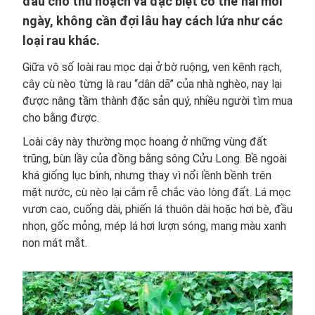
đầu cho thu hoạch và đặc biệt có thể hái mỗi
ngày, không cần đợi lâu hay cách lứa như các
loại rau khác.
Giữa vô số loài rau mọc dại ở bờ ruộng, ven kênh rạch,
cây cù nèo từng là rau “dân dã” của nhà nghèo, nay lại
được nâng tầm thành đặc sản quý, nhiều người tìm mua
cho bằng được.
Loài cây này thường mọc hoang ở những vùng đất
trũng, bùn lầy của đồng bằng sông Cửu Long. Bề ngoài
khá giống lục bình, nhưng thay vì nổi lềnh bềnh trên
mặt nước, cù nèo lại cắm rễ chắc vào lòng đất. Lá mọc
vươn cao, cuống dài, phiến lá thuôn dài hoặc hơi bè, đầu
nhọn, gốc mỏng, mép lá hơi lượn sóng, mang màu xanh
non mát mắt.