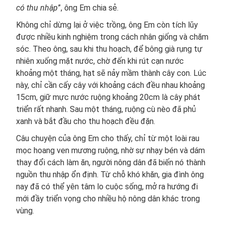
có thu nhập
”, ông Em chia sẻ.
Không chỉ dừng lại ở việc trồng, ông Em còn tích lũy
được nhiều kinh nghiệm trong cách nhân giống và chăm
sóc. Theo ông, sau khi thu hoạch, để bông già rụng tự
nhiên xuống mặt nước, chờ đến khi rút cạn nước
khoảng một tháng, hạt sẽ nảy mầm thành cây con. Lúc
này, chỉ cần cấy cây với khoảng cách đều nhau khoảng
15cm, giữ mực nước ruộng khoảng 20cm là cây phát
triển rất nhanh. Sau một tháng, ruộng cù nèo đã phủ
xanh và bắt đầu cho thu hoạch đều đặn.
Câu chuyện của ông Em cho thấy, chỉ từ một loài rau
mọc hoang ven mương ruộng, nhờ sự nhạy bén và dám
thay đổi cách làm ăn, người nông dân đã biến nó thành
nguồn thu nhập ổn định. Từ chỗ khó khăn, gia đình ông
nay đã có thể yên tâm lo cuộc sống, mở ra hướng đi
mới đầy triển vọng cho nhiều hộ nông dân khác trong
vùng.