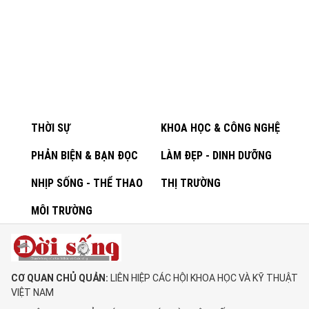
THỜI SỰ
KHOA HỌC & CÔNG NGHỆ
PHẢN BIỆN & BẠN ĐỌC
LÀM ĐẸP - DINH DƯỠNG
NHỊP SỐNG - THỂ THAO
THỊ TRƯỜNG
MÔI TRƯỜNG
CƠ QUAN CHỦ QUẢN:
LIÊN HIỆP CÁC HỘI KHOA HỌC VÀ KỸ THUẬT
VIỆT NAM