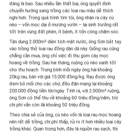
đáng là bao. Sau nhiều lần thất bại, ông quyết định
chuyển hướng sang trồng các loại rau màu dễ thích
nghi hơn. Trong quá trình tìm tòi, ông nhận ra cây cù
nèo – vốn mọc dại ở mương vườn – lại sinh trưởng rất
tốt trên vùng đất phèn, ít bệnh, ít tốn công chăm sóc.
Tận dụng 2.000m² diện tích mặt nước, ông Sơn bắt tay
vào trồng thử loại rau đồng dân dã này. Giống rau cũng
chẳng cần mua, ông chỉ việc đi thu gom cây mọc
hoang về trồng. Sau hai tháng, ruộng cù nèo xanh tốt
cho thu hoạch. Trung bình mỗi ngày ông hái khoảng
20kg rau, bán với giá 15.000 đồng/kg. Rau được ông
đem bỏ mối cho các chợ, đều đặn mang lại khoảng
200.000 đồng tiền lời/ngày. Tính ra, với 2.000m² ruộng,
ông Sơn có thể thu về khoảng 60 triệu đồng/năm, trừ
chi phí vẫn còn lãi khoảng 50 triệu đồng.
Theo chia sẻ của ông, cù nèo vốn là loại rau mọc hoang
nên rất dễ trồng, chi phí thấp, rủi ro ít hơn nhiều loại cây
trồng khác. Quan trọng hơn, đây là nguồn rau sạch, thị