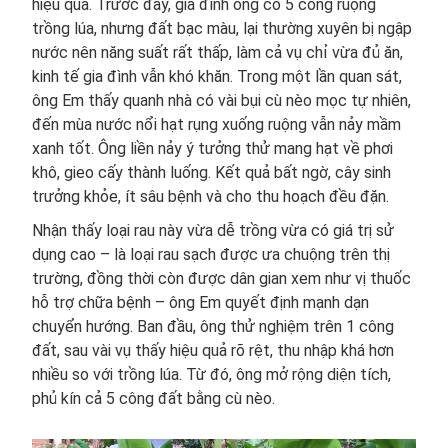
hiệu quả. Trước đây, gia đình ông có 5 công ruộng
trồng lúa, nhưng đất bạc màu, lại thường xuyên bị ngập
nước nên năng suất rất thấp, làm cả vụ chỉ vừa đủ ăn,
kinh tế gia đình vẫn khó khăn. Trong một lần quan sát,
ông Em thấy quanh nhà có vài bụi cù nèo mọc tự nhiên,
đến mùa nước nổi hạt rụng xuống ruộng vẫn nảy mầm
xanh tốt. Ông liền nảy ý tưởng thử mang hạt về phơi
khô, gieo cấy thành luống. Kết quả bất ngờ, cây sinh
trưởng khỏe, ít sâu bệnh và cho thu hoạch đều đặn.
Nhận thấy loại rau này vừa dễ trồng vừa có giá trị sử
dụng cao – là loại rau sạch được ưa chuộng trên thị
trường, đồng thời còn được dân gian xem như vị thuốc
hỗ trợ chữa bệnh – ông Em quyết định mạnh dạn
chuyển hướng. Ban đầu, ông thử nghiệm trên 1 công
đất, sau vài vụ thấy hiệu quả rõ rệt, thu nhập khá hơn
nhiều so với trồng lúa. Từ đó, ông mở rộng diện tích,
phủ kín cả 5 công đất bằng cù nèo.