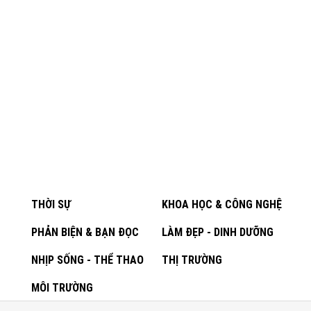
THỜI SỰ
KHOA HỌC & CÔNG NGHỆ
PHẢN BIỆN & BẠN ĐỌC
LÀM ĐẸP - DINH DƯỠNG
NHỊP SỐNG - THỂ THAO
THỊ TRƯỜNG
MÔI TRƯỜNG