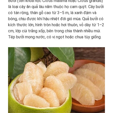
Bưởi (tên khoa học Citrus maxima hoặc Citrus grandis)
là loại cây ăn quả lâu năm thuộc họ cam quýt. Cây bưởi
có tán rộng, thân gỗ cao từ 3–5 m, lá xanh đậm và
bóng, chịu được khí hậu nhiệt đới gió mùa. Quả bưởi có
kích thước lớn, hình tròn hoặc hơi thuôn, vỏ dày từ 1–2
cm, lớp cùi trắng xốp, bên trong chia thành nhiều múi.
Tép bưởi mọng nước, có vị ngọt hoặc chua tùy giống.