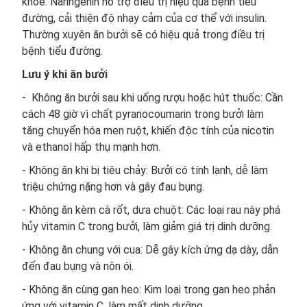
khỏe. Naringenin hỗ trợ điều trị hiệu quả bệnh tiểu
đường, cải thiện độ nhạy cảm của cơ thể với insulin.
Thường xuyên ăn bưởi sẽ có hiệu quả trong điều trị
bệnh tiểu đường.
Lưu ý khi ăn bưởi
- Không ăn bưởi sau khi uống rượu hoặc hút thuốc: Cần
cách 48 giờ vì chất pyranocoumarin trong bưởi làm
tăng chuyển hóa men ruột, khiến độc tính của nicotin
và ethanol hấp thụ mạnh hơn.
- Không ăn khi bị tiêu chảy: Bưởi có tính lạnh, dễ làm
triệu chứng nặng hơn và gây đau bụng.
- Không ăn kèm cà rốt, dưa chuột: Các loại rau này phá
hủy vitamin C trong bưởi, làm giảm giá trị dinh dưỡng.
- Không ăn chung với cua: Dễ gây kích ứng dạ dày, dẫn
đến đau bụng và nôn ói.
- Không ăn cùng gan heo: Kim loại trong gan heo phản
ứng với vitamin C, làm mất dinh dưỡng.