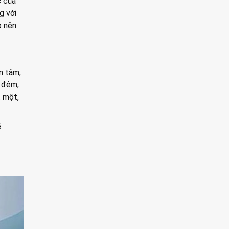
c của
g với
o nên
n tâm,
 đêm,
t một,
ẽ