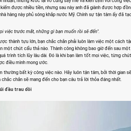
ợi nhuận, nhưng Kroc lại vô cùng say mê và kiên định với công việ
 kiếm được nhiều tiền, nhưng sau này anh đã giành được hợp đồn
 nhà hàng này phủ sóng khắp nước Mỹ. Chính sự tận tâm ấy đã tạ
ọi việc trước mắt, những gì bạn muốn rồi sẽ đến".
ược thành tựu lớn, bạn chắc chắn phải luôn làm việc một cách tậ
n một chút cẩu thả nào. Thành công không bao giờ đến sau một
á trình tích lũy lâu dài. Đó là khi bạn làm tốt mọi việc, từng chú
ược điều mình mong ước.
m thường bất kỳ công việc nào. Hãy luôn tận tâm, bởi thời gian s
 chắc chắn sẽ mang đến cho bạn câu trả lời thỏa đáng nhất.
cúi đầu trau dồi