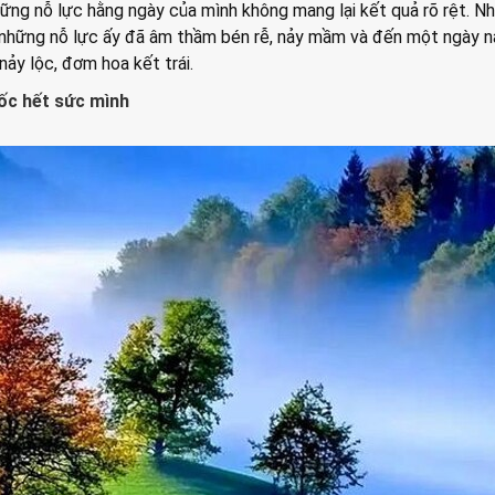
những nỗ lực hằng ngày của mình không mang lại kết quả rõ rệt. N
n, những nỗ lực ấy đã âm thầm bén rễ, nảy mầm và đến một ngày 
ảy lộc, đơm hoa kết trái.
dốc hết sức mình