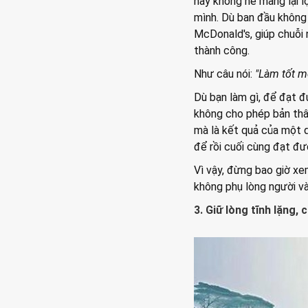
này không hề mang lại l
mình. Dù ban đầu không
McDonald's, giúp chuỗi
thành công.
Như câu nói:
"Làm tốt m
Dù bạn làm gì, để đạt đ
không cho phép bản thâ
mà là kết quả của một qu
để rồi cuối cùng đạt đ
Vì vậy, đừng bao giờ xe
không phụ lòng người và
3. Giữ lòng tĩnh lặng, 