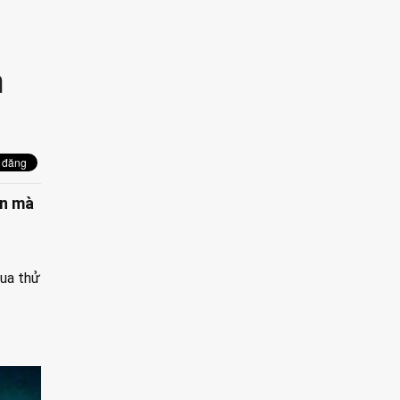
m
ắn mà
qua thử