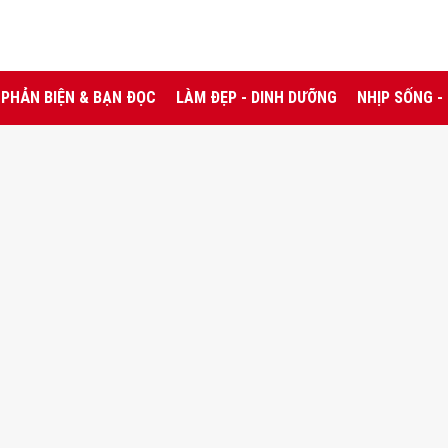
PHẢN BIỆN & BẠN ĐỌC
LÀM ĐẸP - DINH DƯỠNG
NHỊP SỐNG -