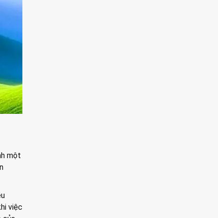
nh một
ến
ều
hi việc