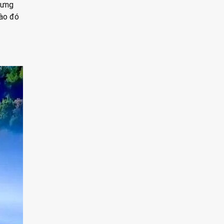
hưng
nào đó