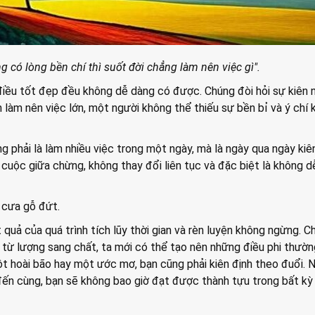
 có lòng bền chí thì suốt đời chẳng làm nên việc gì".
 điều tốt đẹp đều không dễ dàng có được. Chúng đòi hỏi sự kiên 
 làm nên việc lớn, một người không thể thiếu sự bền bỉ và ý chí k
ng phải là làm nhiều việc trong một ngày, mà là ngày qua ngày kiê
cuộc giữa chừng, không thay đổi liên tục và đặc biệt là không 
 cưa gỗ đứt.
quả của quá trình tích lũy thời gian và rèn luyện không ngừng. Ch
từ lượng sang chất, ta mới có thể tạo nên những điều phi thườn
t hoài bão hay một ước mơ, bạn cũng phải kiên định theo đuổi. 
 đến cùng, bạn sẽ không bao giờ đạt được thành tựu trong bất kỳ 