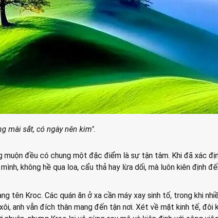
g mài sắt, có ngày nên kim".
 muộn đều có chung một đặc điểm là sự tận tâm. Khi đã xác đị
mình, không hề qua loa, cẩu thả hay lừa dối, mà luôn kiên định đ
ng tên Kroc. Các quán ăn ở xa cần máy xay sinh tố, trong khi nhi
ôi, anh vẫn đích thân mang đến tận nơi. Xét về mặt kinh tế, đôi k