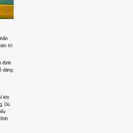
nhẫn
iên trì
n định
dễ dàng
ỉ khi
g. Dù
Nếu
lĩnh