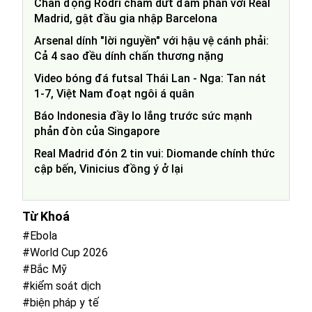
Chấn động Rodri chấm dứt đàm phán với Real
Madrid, gật đầu gia nhập Barcelona
Arsenal dính "lời nguyền" với hậu vệ cánh phải:
Cả 4 sao đều dính chấn thương nặng
Video bóng đá futsal Thái Lan - Nga: Tan nát
1-7, Việt Nam đoạt ngôi á quân
Báo Indonesia đầy lo lắng trước sức mạnh
phản đòn của Singapore
Real Madrid đón 2 tin vui: Diomande chính thức
cập bến, Vinicius đồng ý ở lại
Từ Khoá
#Ebola
#World Cup 2026
#Bắc Mỹ
#kiểm soát dịch
#biện pháp y tế