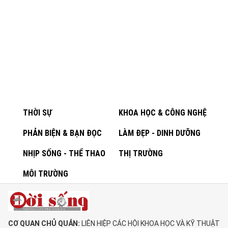
THỜI SỰ
KHOA HỌC & CÔNG NGHỆ
PHẢN BIỆN & BẠN ĐỌC
LÀM ĐẸP - DINH DƯỠNG
NHỊP SỐNG - THỂ THAO
THỊ TRƯỜNG
MÔI TRƯỜNG
CƠ QUAN CHỦ QUẢN:
LIÊN HIỆP CÁC HỘI KHOA HỌC VÀ KỸ THUẬT