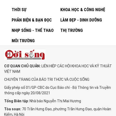
THỜI SỰ
KHOA HỌC & CÔNG NGHỆ
PHẢN BIỆN & BẠN ĐỌC
LÀM ĐẸP - DINH DƯỠNG
NHỊP SỐNG - THỂ THAO
THỊ TRƯỜNG
MÔI TRƯỜNG
CƠ QUAN CHỦ QUẢN:
LIÊN HIỆP CÁC HỘI KHOA HỌC VÀ KỸ THUẬT
VIỆT NAM
CHUYÊN TRANG CỦA BÁO TRI THỨC VÀ CUỘC SỐNG
Giấy phép số 01/GP-CBC do Cục Báo chí - Bộ Thông tin và Truyền
thông cấp ngày 20/08/2021
Tổng Biên tập
: Nhà báo Nguyễn Thị Mai Hương
Tòa soạn:
70 Trần Hưng Đạo, phường Trần Hưng Đạo, quận Hoàn
Kiếm, Hà Nội