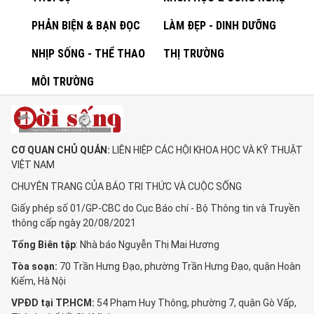
PHẢN BIỆN & BẠN ĐỌC
LÀM ĐẸP - DINH DƯỠNG
NHỊP SỐNG - THỂ THAO
THỊ TRƯỜNG
MÔI TRƯỜNG
CƠ QUAN CHỦ QUẢN:
LIÊN HIỆP CÁC HỘI KHOA HỌC VÀ KỸ THUẬT
VIỆT NAM
CHUYÊN TRANG CỦA BÁO TRI THỨC VÀ CUỘC SỐNG
Giấy phép số 01/GP-CBC do Cục Báo chí - Bộ Thông tin và Truyền
thông cấp ngày 20/08/2021
Tổng Biên tập
: Nhà báo Nguyễn Thị Mai Hương
Tòa soạn:
70 Trần Hưng Đạo, phường Trần Hưng Đạo, quận Hoàn
Kiếm, Hà Nội
VPĐD tại TP.HCM:
54 Phạm Huy Thông, phường 7, quận Gò Vấp,