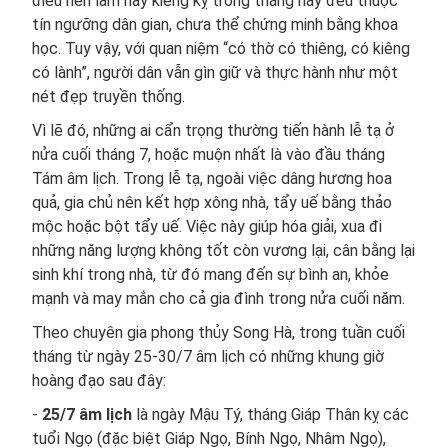
điều nên làm hay kiêng kỵ trong tháng này đều thuộc
tín ngưỡng dân gian, chưa thể chứng minh bằng khoa
học. Tuy vậy, với quan niệm “có thờ có thiêng, có kiêng
có lành”, người dân vẫn gìn giữ và thực hành như một
nét đẹp truyền thống.
Vì lẽ đó, những ai cẩn trọng thường tiến hành lễ tạ ở
nửa cuối tháng 7, hoặc muộn nhất là vào đầu tháng
Tám âm lịch. Trong lễ tạ, ngoài việc dâng hương hoa
quả, gia chủ nên kết hợp xông nhà, tẩy uế bằng thảo
mộc hoặc bột tẩy uế. Việc này giúp hóa giải, xua đi
những năng lượng không tốt còn vương lại, cân bằng lại
sinh khí trong nhà, từ đó mang đến sự bình an, khỏe
mạnh và may mắn cho cả gia đình trong nửa cuối năm.
Theo chuyên gia phong thủy Song Hà, trong tuần cuối
tháng từ ngày 25-30/7 âm lịch có những khung giờ
hoàng đạo sau đây:
-
25/7 âm lịch
là ngày Mậu Tý, tháng Giáp Thân kỵ các
tuổi Ngọ (đặc biệt Giáp Ngọ, Bính Ngọ, Nhâm Ngọ),