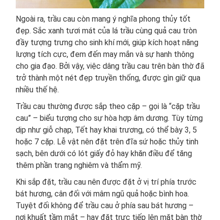
Ngoài ra, trầu cau còn mang ý nghĩa phong thủy tốt
đẹp. Sắc xanh tươi mát của lá trầu cùng quả cau tròn
đầy tượng trưng cho sinh khí mới, giúp kích hoạt năng
lượng tích cực, đem đến may mắn và sự hanh thông
cho gia đạo. Bởi vậy, việc dâng trầu cau trên bàn thờ đã
trở thành một nét đẹp truyền thống, được gìn giữ qua
nhiều thế hệ.
Trầu cau thường được sắp theo cặp – gọi là “cặp trầu
cau” – biểu tượng cho sự hòa hợp âm dương. Tùy từng
dịp như giỗ chạp, Tết hay khai trương, có thể bày 3, 5
hoặc 7 cặp. Lễ vật nên đặt trên đĩa sứ hoặc thủy tinh
sạch, bên dưới có lót giấy đỏ hay khăn điều để tăng
thêm phần trang nghiêm và thẩm mỹ.
Khi sắp đặt, trầu cau nên được đặt ở vị trí phía trước
bát hương, cân đối với mâm ngũ quả hoặc bình hoa.
Tuyệt đối không để trầu cau ở phía sau bát hương –
nơi khuất tầm mắt – hay đặt trực tiếp lên mặt bàn thờ