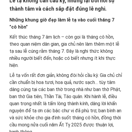
Lễ tạ không cần cầu kỳ, nhưng lại đòi hỏi sự
thành tâm và cách sắp đặt đúng lễ nghi.
Những khung giờ đẹp làm lễ tạ vào cuối tháng 7
"cô hồn"
Kết thúc tháng 7 âm lịch – còn gọi là tháng cô hồn,
theo quan niệm dân gian, gia chủ nên làm thêm một lễ
tạ sau lễ cúng rằm tháng 7. Đây là nghi thức không
nhiều người biết đến, hoặc có biết nhưng ít khi thực
hiện.
Lễ tạ vốn rất đơn giản, không đòi hỏi cầu kỳ. Gia chủ chỉ
cần chuẩn bị hoa tươi, hoa quả, nước sạch… tùy tâm
dâng cúng tại các ban thờ trong nhà như ban thờ Phật,
ban thờ Gia tiên, Thần Tài, Táo quân. Khi hành lễ, điều
quan trọng nhất là tấm lòng thành kính, dâng lời khấn
nguyện để tạ ơn các bậc chư vị đã phù trợ, ban bình an
và sức khỏe cho gia đình suốt tháng cô hồn, đồng thời
cầu mong nửa cuối năm Ất Tỵ 2025 được thuận lợi,
hanh thông.