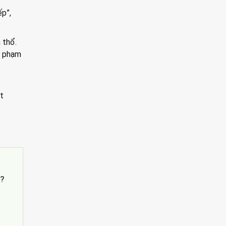
ếp”,
 thổ.
m phạm
t
’?