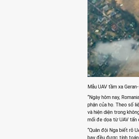
Mẫu UAV tầm xa Geran-2
“Ngày hôm nay, Romania
phận của họ. Theo số li
và hiện diện trong khôn
mối đe dọa từ UAV tấn c
“Quân đội Nga biết rõ U
bay đều được tính toán 