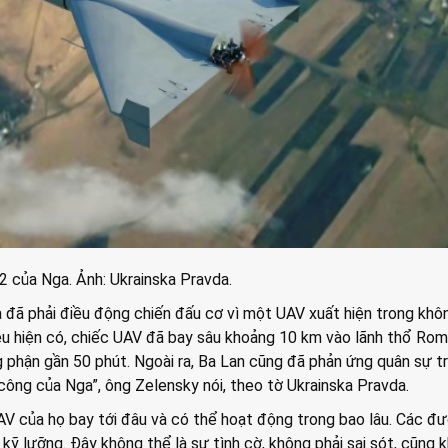
 của Nga. Ảnh: Ukrainska Pravda.
 đã phải điều động chiến đấu cơ vì một UAV xuất hiện trong khô
ệu hiện có, chiếc UAV đã bay sâu khoảng 10 km vào lãnh thổ Rom
g phận gần 50 phút. Ngoài ra, Ba Lan cũng đã phản ứng quân sự t
ông của Nga”, ông Zelensky nói, theo tờ Ukrainska Pravda.
AV của họ bay tới đâu và có thể hoạt động trong bao lâu. Các đ
kỹ lưỡng. Đây không thể là sự tình cờ, không phải sai sót, cũng 