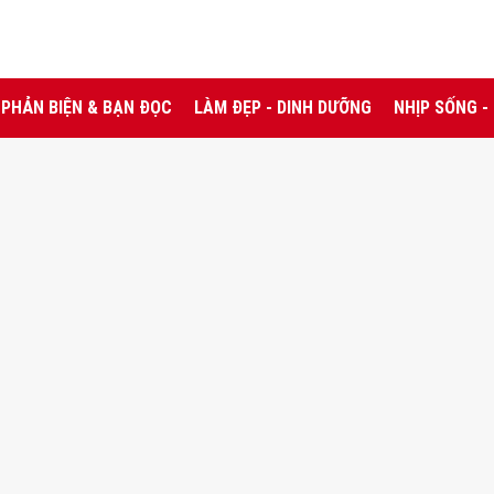
PHẢN BIỆN & BẠN ĐỌC
LÀM ĐẸP - DINH DƯỠNG
NHỊP SỐNG -