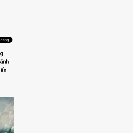
ng
lãnh
hấn