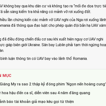
V không bay qua khu dân cư và không tạo ra “mối đe dọa trực ti
ã sẵn sàng kiểm tra khả năng có mảnh vỡ rơi xuống đất.
iều lần chứng kiến các mảnh vỡ UAV nghi của Nga rơi xuống lãnh
Romania đã thông qua đạo luật cho phép quân đội bắn hạ UAV xâ
 đã điều động chiến đấu cơ sau khi xuất hiện nguy cơ UAV nghi
c giáp biên giới Ukraine. Sân bay Lublin phải tạm thời ngừng hoạ
àn.
 bình luận thông tin có UAV bay vào lãnh thổ Romania.
N MỤC
- Giáng My ra sao 2 thập kỷ đóng phim ‘Ngọn nến hoàng cung
 hoa hậu đến ca sĩ, diễn viên sau 4 năm đăng quang
nh báo tài khoản giả mạo kêu gọi từ thiện