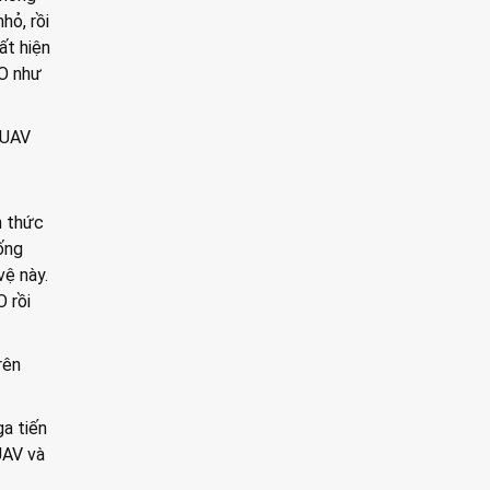
hỏ, rồi
ất hiện
TO như
 UAV
h thức
ống
vệ này.
 rồi
rên
a tiến
UAV và