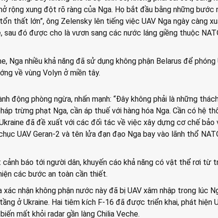
 mở rộng xung đột rõ ràng của Nga. Họ bắt đầu bằng những bước n
tổn thất lớn”, ông Zelensky lên tiếng việc UAV Nga ngày càng xu
ne, sau đó được cho là vươn sang các nước láng giềng thuộc NA
e, Nga nhiều khả năng đã sử dụng không phận Belarus để phóng
ướng về vùng Volyn ở miền tây.
ành động phòng ngừa, nhấn mạnh: “Đây không phải là những thác
háp trừng phạt Nga, cần áp thuế với hàng hóa Nga. Cần có hệ th
Ukraine đã đề xuất với các đối tác về việc xây dựng cơ chế bảo 
chục UAV Geran-2 và tên lửa đạn đạo Nga bay vào lãnh thổ NATO
cảnh báo tới người dân, khuyến cáo khả năng có vật thể rơi từ t
iện các bước an toàn cần thiết.
xác nhận không phận nước này đã bị UAV xâm nhập trong lúc Ng
tầng ở Ukraine. Hai tiêm kích F-16 đã được triển khai, phát hiện 
biến mất khỏi radar gần làng Chilia Veche.