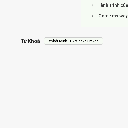
Hành trình của
‘Come my way’
Từ Khoá
#Nhật Minh - Ukrainska Pravda