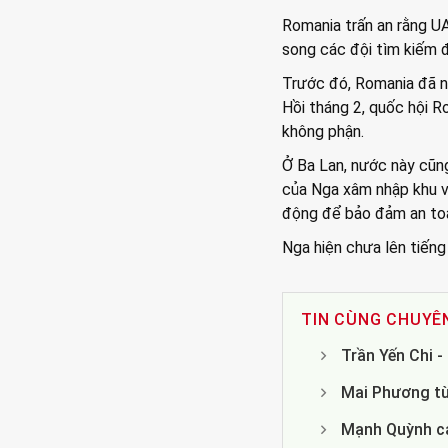
Romania trấn an rằng UA
song các đội tìm kiếm đ
Trước đó, Romania đã nh
Hồi tháng 2, quốc hội 
không phận.
Ở Ba Lan, nước này cũng
của Nga xâm nhập khu vự
động để bảo đảm an to
Nga hiện chưa lên tiếng
TIN CÙNG CHUYÊ
Trần Yến Chi 
Mai Phương từ
Mạnh Quỳnh cả