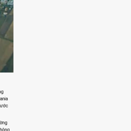
ng
ania
rước
ường
không