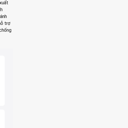
xuất
nh
 ánh
ỗ trợ
 chống