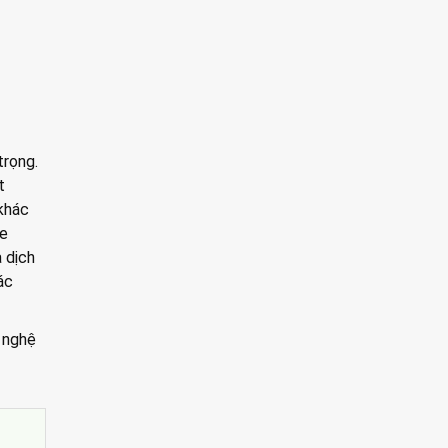
trọng.
t
khác
ne
 dịch
ác
 nghệ