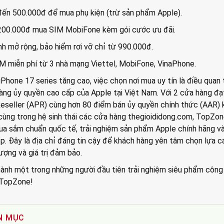
đến 500.000đ để mua phụ kiện (trừ sản phẩm Apple).
 200.000đ mua SIM MobiFone kèm gói cước ưu đãi.
nh mở rộng, bảo hiểm rơi vỡ chỉ từ 990.000đ.
IM miễn phí từ 3 nhà mạng Viettel, MobiFone, VinaPhone.
iPhone 17 series tăng cao, việc chọn nơi mua uy tín là điều quan 
àng ủy quyền cao cấp của Apple tại Việt Nam. Với 2 cửa hàng đạ
seller (APR) cùng hơn 80 điểm bán ủy quyền chính thức (AAR) 
, cùng trong hệ sinh thái các cửa hàng thegioididong.com, TopZo
a sắm chuẩn quốc tế, trải nghiệm sản phẩm Apple chính hãng và
p. Đây là địa chỉ đáng tin cậy để khách hàng yên tâm chọn lựa c
lượng và giá trị đảm bảo.
thành một trong những người đầu tiên trải nghiệm siêu phẩm công
i TopZone!
N MỤC