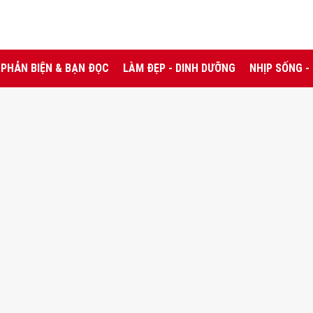
PHẢN BIỆN & BẠN ĐỌC
LÀM ĐẸP - DINH DƯỠNG
NHỊP SỐNG -