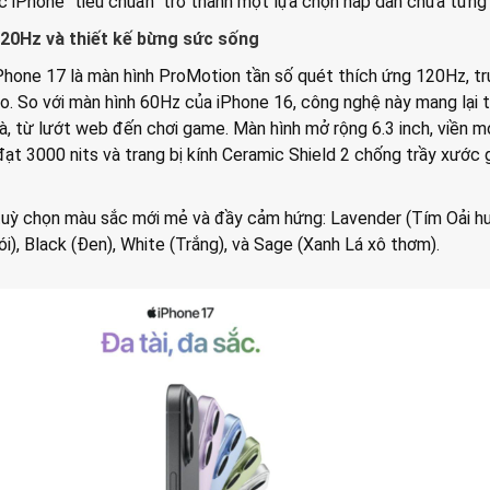
ếc iPhone "tiêu chuẩn" trở thành một lựa chọn hấp dẫn chưa từng
20Hz và thiết kế bừng sức sống
iPhone 17 là màn hình ProMotion tần số quét thích ứng 120Hz, t
o. So với màn hình 60Hz của iPhone 16, công nghệ này mang lại t
à, từ lướt web đến chơi game. Màn hình mở rộng 6.3 inch, viền 
 đạt 3000 nits và trang bị kính Ceramic Shield 2 chống trầy xước 
 tuỳ chọn màu sắc mới mẻ và đầy cảm hứng: Lavender (Tím Oải h
i), Black (Đen), White (Trắng), và Sage (Xanh Lá xô thơm).