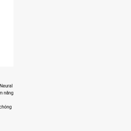
 Neural
ệm năng
 chóng