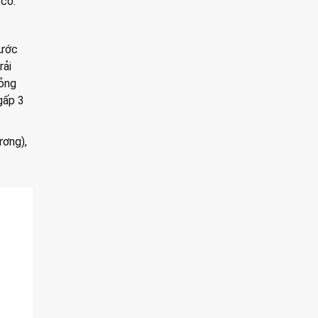
 có.
rước
rải
mỏng
gấp 3
ương),