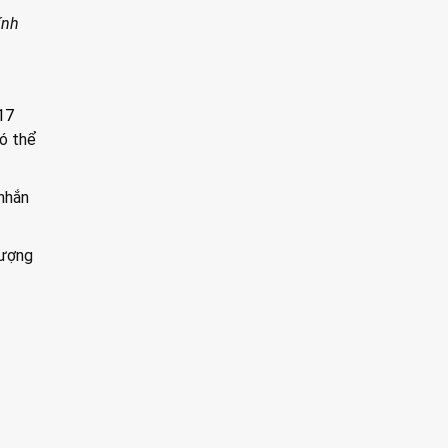
ính
17
có thể
 nhắn
lượng