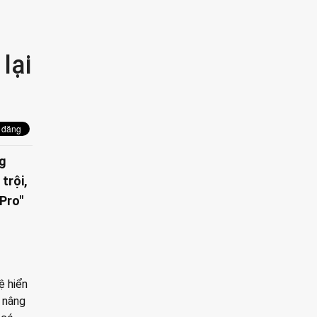
lại
ng
trội,
"Pro"
ệ hiển
n nâng