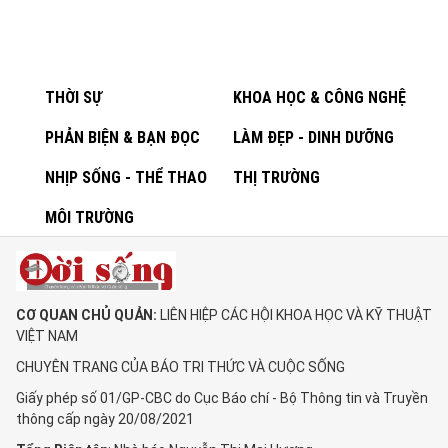
THỜI SỰ
KHOA HỌC & CÔNG NGHỆ
PHẢN BIỆN & BẠN ĐỌC
LÀM ĐẸP - DINH DƯỠNG
NHỊP SỐNG - THỂ THAO
THỊ TRƯỜNG
MÔI TRƯỜNG
CƠ QUAN CHỦ QUẢN:
LIÊN HIỆP CÁC HỘI KHOA HỌC VÀ KỸ THUẬT
VIỆT NAM
CHUYÊN TRANG CỦA BÁO TRI THỨC VÀ CUỘC SỐNG
Giấy phép số 01/GP-CBC do Cục Báo chí - Bộ Thông tin và Truyền
thông cấp ngày 20/08/2021