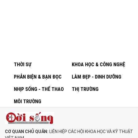
THỜI SỰ
KHOA HỌC & CÔNG NGHỆ
PHẢN BIỆN & BẠN ĐỌC
LÀM ĐẸP - DINH DƯỠNG
NHỊP SỐNG - THỂ THAO
THỊ TRƯỜNG
MÔI TRƯỜNG
CƠ QUAN CHỦ QUẢN:
LIÊN HIỆP CÁC HỘI KHOA HỌC VÀ KỸ THUẬT
VIỆT NAM