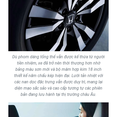
Dù phom dáng tổng thể vẫn được kế thừa từ người
tiền nhiệm, xe đã trở nên thời thượng hơn nhờ
bảng màu sơn mới và bộ mâm hợp kim 18 inch
thiết kế năm chấu kép hiện đại. Lưới tản nhiệt với
các nan dọc đặc trưng vẫn được duy trì, mang lại
diện mạo sắc sảo và cao cấp tương tự các phiên
bản đang lưu hành tại thị trường châu Âu.