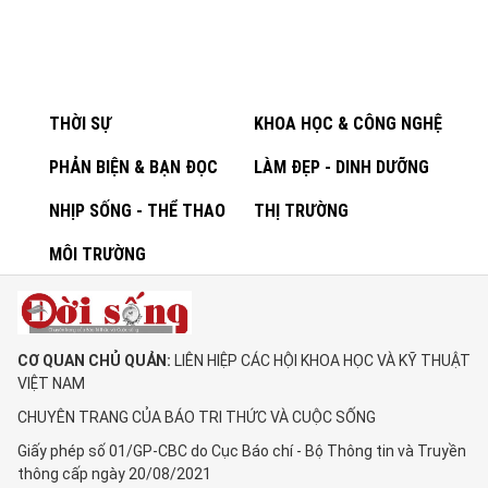
THỜI SỰ
KHOA HỌC & CÔNG NGHỆ
PHẢN BIỆN & BẠN ĐỌC
LÀM ĐẸP - DINH DƯỠNG
NHỊP SỐNG - THỂ THAO
THỊ TRƯỜNG
MÔI TRƯỜNG
CƠ QUAN CHỦ QUẢN:
LIÊN HIỆP CÁC HỘI KHOA HỌC VÀ KỸ THUẬT
VIỆT NAM
CHUYÊN TRANG CỦA BÁO TRI THỨC VÀ CUỘC SỐNG
Giấy phép số 01/GP-CBC do Cục Báo chí - Bộ Thông tin và Truyền
thông cấp ngày 20/08/2021