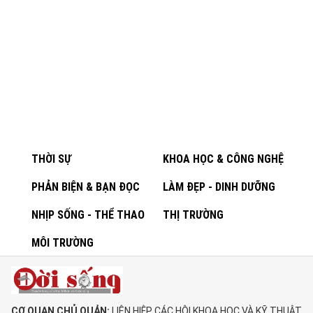
THỜI SỰ
KHOA HỌC & CÔNG NGHỆ
PHẢN BIỆN & BẠN ĐỌC
LÀM ĐẸP - DINH DƯỠNG
NHỊP SỐNG - THỂ THAO
THỊ TRƯỜNG
MÔI TRƯỜNG
CƠ QUAN CHỦ QUẢN:
LIÊN HIỆP CÁC HỘI KHOA HỌC VÀ KỸ THUẬT