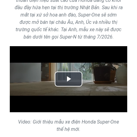
thuần điện hiệu suất cao của Honda đang có khởi
đầu đầy hứa hẹn tại thị trường Nhật Bản. Sau khi ra
mắt tại xứ sở hoa anh đào, Super-One sẽ sớm
được mở bán tại châu Âu, Anh, Úc và nhiều thị
trường quốc tế khác. Tại Anh, mẫu xe này sẽ được
bán dưới tên gọi Super-N từ tháng 7/2026.
Play
Video
Video: Giới thiệu mẫu xe điện Honda Super-One
thế hệ mới.