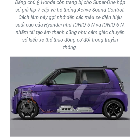
Đáng chú ý, Honda còn trang bị cho Super-One hộp
số giả lập 7 cấp và hệ thống Active Sound Control.
Cách làm này gợi nhớ đến các mẫu xe điện hiệu
suất cao của Hyundai như IONIQ 5 N và IONIQ 6 N,
nhằm tái tạo âm thanh cũng như cảm giác chuyển
số kiểu xe thể thao động cơ đốt trong truyền
thống.