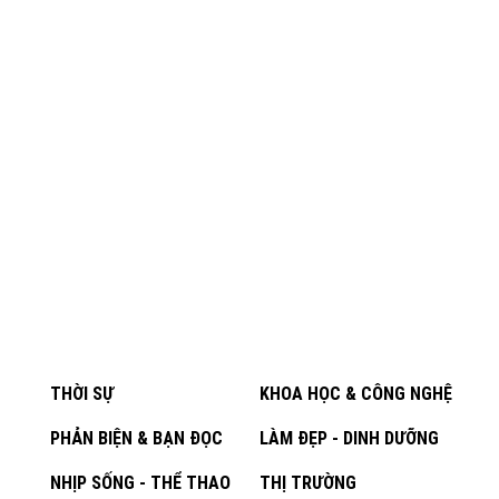
THỜI SỰ
KHOA HỌC & CÔNG NGHỆ
PHẢN BIỆN & BẠN ĐỌC
LÀM ĐẸP - DINH DƯỠNG
NHỊP SỐNG - THỂ THAO
THỊ TRƯỜNG