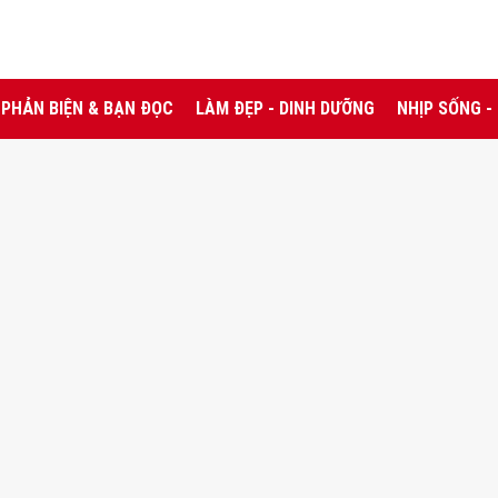
PHẢN BIỆN & BẠN ĐỌC
LÀM ĐẸP - DINH DƯỠNG
NHỊP SỐNG -