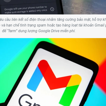
êu cầu liên kết số điện thoại nhằm tăng cường bảo mật, hỗ trợ k
 và hạn chế tình trạng spam hoặc tạo hàng loạt tài khoản Gmail
để “farm” dung lượng Google Drive miễn phí.