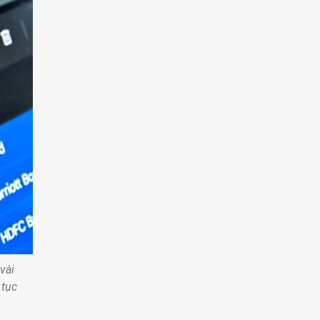
vài
 tục