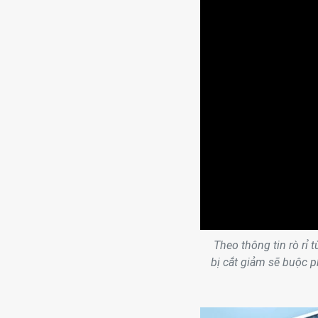
Theo thông tin rò rỉ
bị cắt giảm sẽ buộc ph