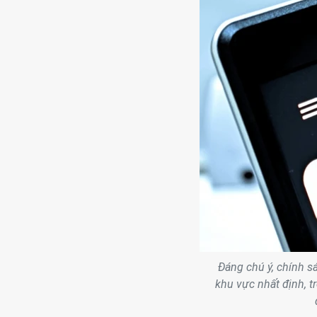
Đáng chú ý, chính s
khu vực nhất định, t