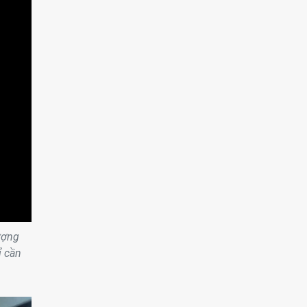
ượng
ỉ cần