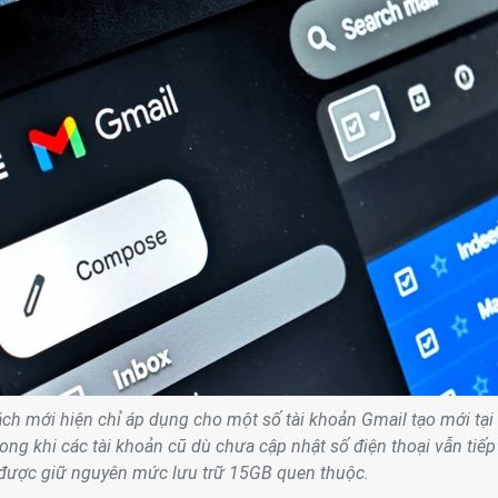
ách mới hiện chỉ áp dụng cho một số tài khoản Gmail tạo mới tại 
rong khi các tài khoản cũ dù chưa cập nhật số điện thoại vẫn tiếp
được giữ nguyên mức lưu trữ 15GB quen thuộc.