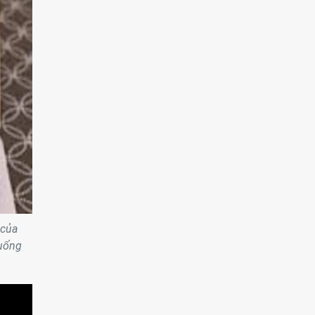
 của
xuống