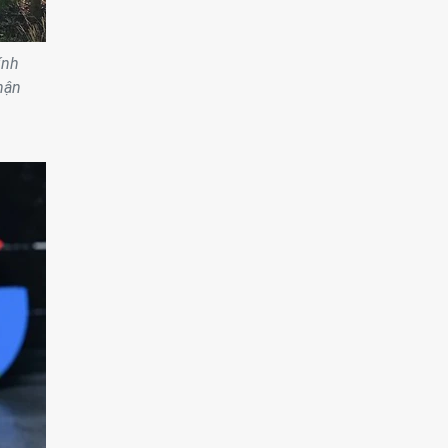
ính
hận