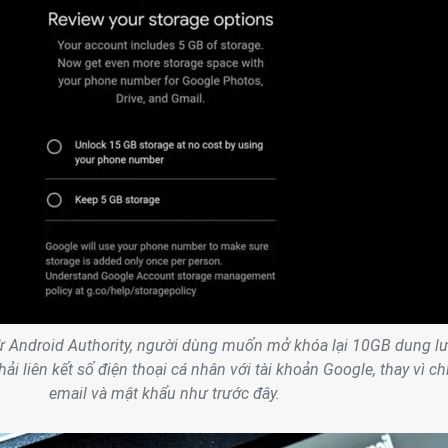
 từ Android Authority, người dùng muốn mở khóa lại 10GB dung l
ải liên kết số điện thoại cá nhân với tài khoản Google, thay vì ch
email và mật khẩu như trước đây.