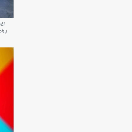
hôi
 phụ