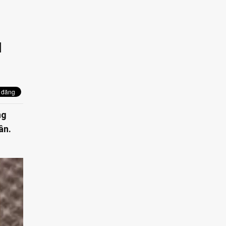
u
ng
ân.