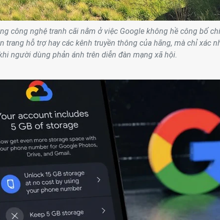
ng công nghệ tranh cãi nằm ở việc Google không hề công bố ch
ên trang hỗ trợ hay các kênh truyền thông của hãng, mà chỉ xác n
khi người dùng phản ánh trên diễn đàn mạng xã hội.