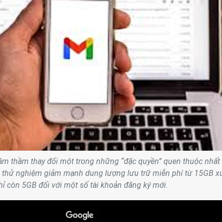
âm thầm thay đổi một trong những “đặc quyền” quen thuộc nhất
i thử nghiệm giảm mạnh dung lượng lưu trữ miễn phí từ 15GB 
hỉ còn 5GB đối với một số tài khoản đăng ký mới.