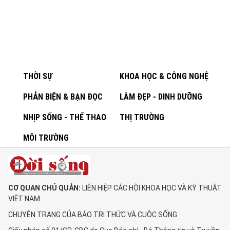
THỜI SỰ
KHOA HỌC & CÔNG NGHỆ
PHẢN BIỆN & BẠN ĐỌC
LÀM ĐẸP - DINH DƯỠNG
NHỊP SỐNG - THỂ THAO
THỊ TRƯỜNG
MÔI TRƯỜNG
CƠ QUAN CHỦ QUẢN:
LIÊN HIỆP CÁC HỘI KHOA HỌC VÀ KỸ THUẬT
VIỆT NAM
CHUYÊN TRANG CỦA BÁO TRI THỨC VÀ CUỘC SỐNG