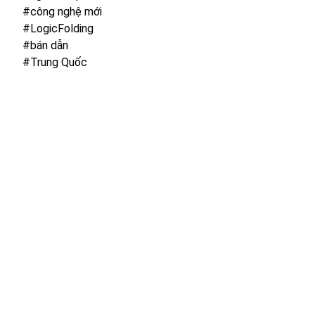
#công nghệ mới
#LogicFolding
#bán dẫn
#Trung Quốc