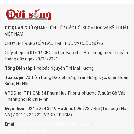
CƠ QUAN CHỦ QUẢN:
LIÊN HIỆP CÁC HỘI KHOA HỌC VÀ KỸ THUẬT
VIỆT NAM
CHUYÊN TRANG CỦA BÁO TRI THỨC VÀ CUỘC SỐNG
Giấy phép số 01/GP-CBC do Cục Báo chí - Bộ Thông tin và Truyền
thông cấp ngày 20/08/2021
Tổng Biên tập
: Nhà báo Nguyễn Thị Mai Hương
Tòa soạn:
70 Trần Hưng Đạo, phường Trần Hưng Đạo, quận Hoàn
Kiếm, Hà Nội
VPĐD tại TP.HCM:
54 Phạm Huy Thông, phường 7, quận Gò Vấp,
Thành phố Hồ Chí Minh
Điện thoại:
024 6 254 3519
Hotline:
096 523 7756 (Toà soạn Hà
Nội) / 091 122 1222 (VPĐD TPHCM)
Email:
baotrithuccuocsong@kienthuc.net.vn
-
tkts@kienthuc.net.vn