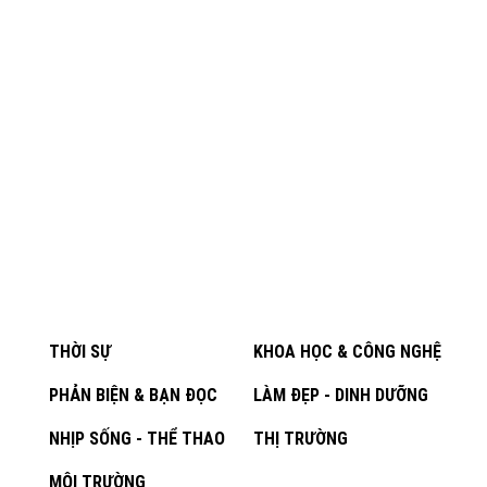
THỜI SỰ
KHOA HỌC & CÔNG NGHỆ
PHẢN BIỆN & BẠN ĐỌC
LÀM ĐẸP - DINH DƯỠNG
NHỊP SỐNG - THỂ THAO
THỊ TRƯỜNG
MÔI TRƯỜNG