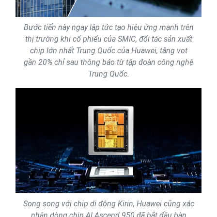
Bước tiến này ngay lập tức tạo hiệu ứng mạnh trên
thị trường khi cổ phiếu của SMIC, đối tác sản xuất
chip lớn nhất Trung Quốc của Huawei, tăng vọt
gần 20% chỉ sau thông báo từ tập đoàn công nghệ
Trung Quốc.
Song song với chip di động Kirin, Huawei cũng xác
nhận dòng chip AI Ascend 950 đã bắt đầu bàn