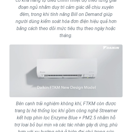
có khả năng tự điều chỉnh nhiệt độ theo từng giai
đoạn ngủ nhằm duy trì cảm giác dễ chịu xuyên
đêm, trong khi tính năng Bill on Demand giúp
người dùng kiểm soát hóa đơn điện hiệu quả hơn
bằng cách theo dõi mức tiêu thụ theo ngày hoặc
tháng.
Bên cạnh trải nghiệm không khí, FTKM còn được
trang bị hệ thống lọc khí gồm công nghệ Streamer
kết hợp phin lọc Enzyme Blue + PM2.5 nhằm hỗ
trợ loại bỏ bụi mịn và các tác nhân gây dị ứng, phù
hợp với xu hướng nhà ở hiện đại chú trọng sức