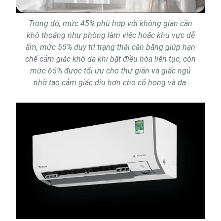
Trong đó, mức 45% phù hợp với không gian cần
khô thoáng như phòng làm việc hoặc khu vực dễ
ẩm, mức 55% duy trì trạng thái cân bằng giúp hạn
chế cảm giác khô da khi bật điều hòa liên tục, còn
mức 65% được tối ưu cho thư giãn và giấc ngủ
nhờ tạo cảm giác dịu hơn cho cổ họng và da.