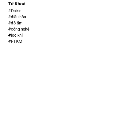
Từ Khoá
#Daikin
#điều hòa
#độ ẩm
#công nghệ
#lọc khí
#FTKM