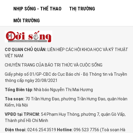
NHỊP SỐNG - THỂ THAO
THỊ TRƯỜNG
MÔI TRƯỜNG
CƠ QUAN CHỦ QUẢN:
LIÊN HIỆP CÁC HỘI KHOA HỌC VÀ KỸ THUẬT
VIỆT NAM
CHUYÊN TRANG CỦA BÁO TRI THỨC VÀ CUỘC SỐNG
Giấy phép số 01/GP-CBC do Cục Báo chí - Bộ Thông tin và Truyền
thông cấp ngày 20/08/2021
Tổng Biên tập
: Nhà báo Nguyễn Thị Mai Hương
Tòa soạn:
70 Trần Hưng Đạo, phường Trần Hưng Đạo, quận Hoàn
Kiếm, Hà Nội
VPĐD tại TP.HCM:
54 Phạm Huy Thông, phường 7, quận Gò Vấp,
Thành phố Hồ Chí Minh
Điện thoại:
024 6 254 3519
Hotline:
096 523 7756 (Toà soạn Hà