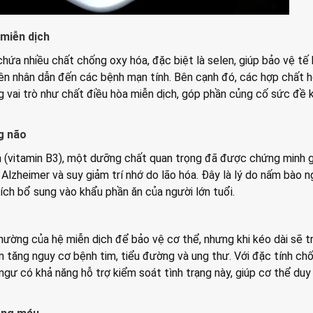
miễn dịch
ứa nhiều chất chống oxy hóa, đặc biệt là selen, giúp bảo vệ tế
ên nhân dẫn đến các bệnh mạn tính. Bên cạnh đó, các hợp chất 
 vai trò như chất điều hòa miễn dịch, góp phần củng cố sức đề 
g não
n (vitamin B3), một dưỡng chất quan trọng đã được chứng minh 
lzheimer và suy giảm trí nhớ do lão hóa. Đây là lý do nấm bào 
ch bổ sung vào khẩu phần ăn của người lớn tuổi.
hường của hệ miễn dịch để bảo vệ cơ thể, nhưng khi kéo dài sẽ t
m tăng nguy cơ bệnh tim, tiểu đường và ung thư. Với đặc tính ch
ngư có khả năng hỗ trợ kiểm soát tình trạng này, giúp cơ thể duy 