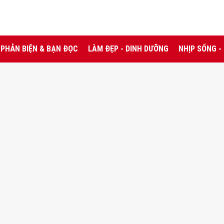
PHẢN BIỆN & BẠN ĐỌC
LÀM ĐẸP - DINH DƯỠNG
NHỊP SỐNG -