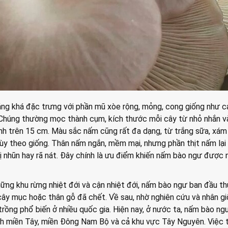
ng khá đặc trưng với phần mũ xòe rộng, mỏng, cong giống như c
húng thường mọc thành cụm, kích thước mỗi cây từ nhỏ nhắn v
nh trên 15 cm. Màu sắc nấm cũng rất đa dạng, từ trắng sữa, xám 
ùy theo giống. Thân nấm ngắn, mềm mại, nhưng phần thịt nấm lại
 bị nhũn hay rã nát. Đây chính là ưu điểm khiến nấm bào ngư được 
ững khu rừng nhiệt đới và cận nhiệt đới, nấm bào ngư ban đầu t
ây mục hoặc thân gỗ đã chết. Về sau, nhờ nghiên cứu và nhân gi
trồng phổ biến ở nhiều quốc gia. Hiện nay, ở nước ta, nấm bào n
ỉnh miền Tây, miền Đông Nam Bộ và cả khu vực Tây Nguyên. Việc 