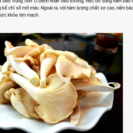
t béo trung tính. Ở bệnh nhân tiểu đường, việc bổ sung nấm bào
g kể chỉ số mỡ máu. Ngoài ra, với hàm lượng chất xơ cao, nấm bà
sức khỏe tim mạch.