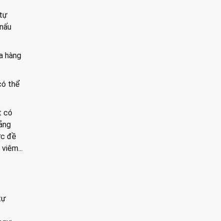
 tự
 nấu
ửa hàng
.
có thể
t có
ảng
ức đề
viêm...
tự