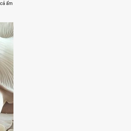
í cả ẩm