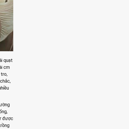
ái quạt
ài cm
tro,
 chắc,
nhiều
hường
ống,
gư được
trồng