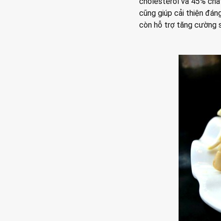
cholesterol và 45% chấ
cũng giúp cải thiện đán
còn hỗ trợ tăng cường 