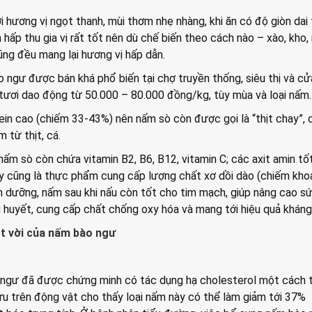
 hương vị ngọt thanh, mùi thơm nhẹ nhàng, khi ăn có độ giòn dai
m hấp thu gia vị rất tốt nên dù chế biến theo cách nào – xào, kho,
ũng đều mang lại hương vị hấp dẫn.
o ngư được bán khá phổ biến tại chợ truyền thống, siêu thị và c
 tươi dao động từ 50.000 – 80.000 đồng/kg, tùy mùa và loại nấm
in cao (chiếm 33-43%) nên nấm sò còn được gọi là “thịt chay”, 
 từ thịt, cá.
 nấm sò còn chứa vitamin B2, B6, B12, vitamin C; các axit amin tố
y cũng là thực phẩm cung cấp lượng chất xơ dồi dào (chiếm kho
h dưỡng, nấm sau khi nấu còn tốt cho tim mạch, giúp nâng cao s
huyết, cung cấp chất chống oxy hóa và mang tới hiệu quả kháng 
ệt vời của nấm bào ngư
ngư đã được chứng minh có tác dụng hạ cholesterol một cách 
ứu trên động vật cho thấy loại nấm này có thể làm giảm tới 37%