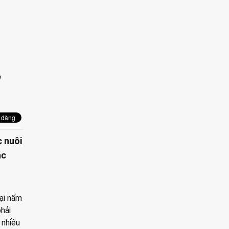
,
 nuôi
ác
ại nấm
phải
 nhiều