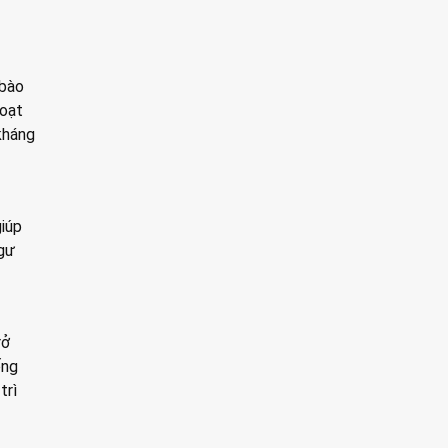
 bào
hoạt
kháng
giúp
ngư
rở
ống
trì