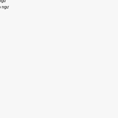
 ngư
o ngư