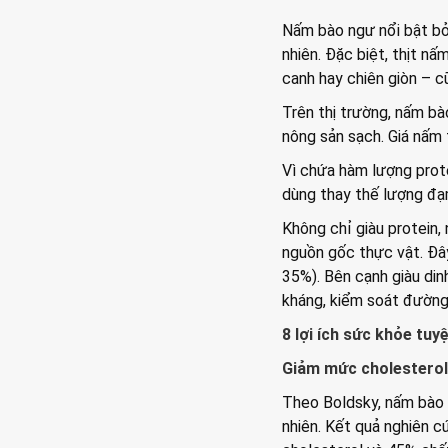
Nấm bào ngư nổi bật bởi
nhiên. Đặc biệt, thịt nấ
canh hay chiên giòn – c
Trên thị trường, nấm bà
nông sản sạch. Giá nấm
Vì chứa hàm lượng prote
dùng thay thế lượng đạm
Không chỉ giàu protein,
nguồn gốc thực vật. Đâ
35%). Bên cạnh giàu din
kháng, kiểm soát đường 
8 lợi ích sức khỏe tuy
Giảm mức cholesterol
Theo Boldsky, nấm bào 
nhiên. Kết quả nghiên c