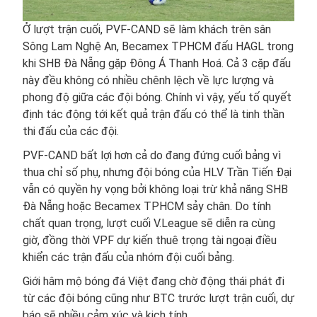
Ở lượt trận cuối, PVF-CAND sẽ làm khách trên sân
Sông Lam Nghệ An, Becamex TPHCM đấu HAGL trong
khi SHB Đà Nẵng gặp Đông Á Thanh Hoá. Cả 3 cặp đấu
này đều không có nhiều chênh lệch về lực lượng và
phong độ giữa các đội bóng. Chính vì vậy, yếu tố quyết
định tác động tới kết quả trận đấu có thể là tinh thần
thi đấu của các đội.
PVF-CAND bất lợi hơn cả do đang đứng cuối bảng vì
thua chỉ số phụ, nhưng đội bóng của HLV Trần Tiến Đại
vẫn có quyền hy vọng bởi không loại trừ khả năng SHB
Đà Nẵng hoặc Becamex TPHCM sảy chân. Do tính
chất quan trọng, lượt cuối V.League sẽ diễn ra cùng
giờ, đồng thời VPF dự kiến thuê trọng tài ngoại điều
khiển các trận đấu của nhóm đội cuối bảng.
Giới hâm mộ bóng đá Việt đang chờ động thái phát đi
từ các đội bóng cũng như BTC trước lượt trận cuối, dự
báo sẽ nhiều cảm xúc và kịch tính.