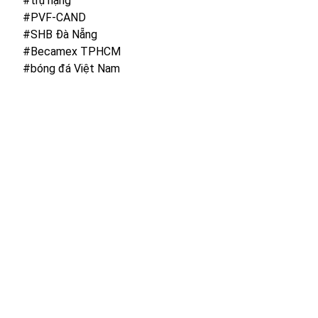
#trụ hạng
#PVF-CAND
#SHB Đà Nẵng
#Becamex TPHCM
#bóng đá Việt Nam