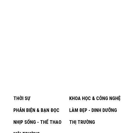
THỜI SỰ
KHOA HỌC & CÔNG NGHỆ
PHẢN BIỆN & BẠN ĐỌC
LÀM ĐẸP - DINH DƯỠNG
NHỊP SỐNG - THỂ THAO
THỊ TRƯỜNG