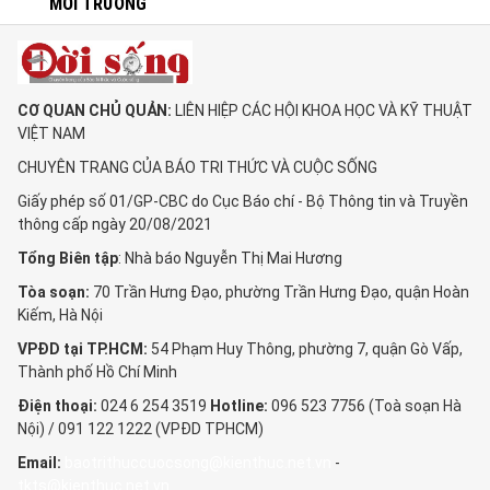
MÔI TRƯỜNG
CƠ QUAN CHỦ QUẢN:
LIÊN HIỆP CÁC HỘI KHOA HỌC VÀ KỸ THUẬT
VIỆT NAM
CHUYÊN TRANG CỦA BÁO TRI THỨC VÀ CUỘC SỐNG
Giấy phép số 01/GP-CBC do Cục Báo chí - Bộ Thông tin và Truyền
thông cấp ngày 20/08/2021
Tổng Biên tập
: Nhà báo Nguyễn Thị Mai Hương
Tòa soạn:
70 Trần Hưng Đạo, phường Trần Hưng Đạo, quận Hoàn
Kiếm, Hà Nội
VPĐD tại TP.HCM:
54 Phạm Huy Thông, phường 7, quận Gò Vấp,
Thành phố Hồ Chí Minh
Điện thoại:
024 6 254 3519
Hotline:
096 523 7756 (Toà soạn Hà
Nội) / 091 122 1222 (VPĐD TPHCM)
Email:
baotrithuccuocsong@kienthuc.net.vn
-
tkts@kienthuc.net.vn