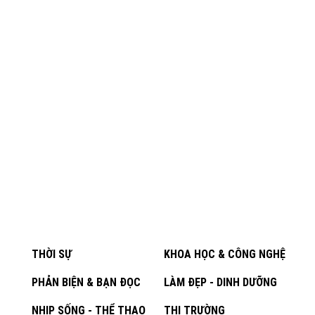
THỜI SỰ
KHOA HỌC & CÔNG NGHỆ
PHẢN BIỆN & BẠN ĐỌC
LÀM ĐẸP - DINH DƯỠNG
NHỊP SỐNG - THỂ THAO
THỊ TRƯỜNG