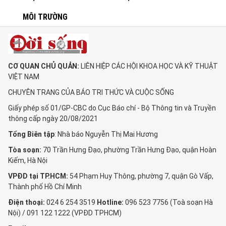
MÔI TRƯỜNG
CƠ QUAN CHỦ QUẢN:
LIÊN HIỆP CÁC HỘI KHOA HỌC VÀ KỸ THUẬT
VIỆT NAM
CHUYÊN TRANG CỦA BÁO TRI THỨC VÀ CUỘC SỐNG
Giấy phép số 01/GP-CBC do Cục Báo chí - Bộ Thông tin và Truyền
thông cấp ngày 20/08/2021
Tổng Biên tập
: Nhà báo Nguyễn Thị Mai Hương
Tòa soạn:
70 Trần Hưng Đạo, phường Trần Hưng Đạo, quận Hoàn
Kiếm, Hà Nội
VPĐD tại TP.HCM:
54 Phạm Huy Thông, phường 7, quận Gò Vấp,
Thành phố Hồ Chí Minh
Điện thoại:
024 6 254 3519
Hotline:
096 523 7756 (Toà soạn Hà
Nội) / 091 122 1222 (VPĐD TPHCM)