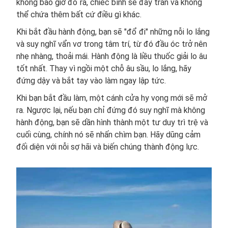
không bao giờ đổ ra, chiếc bình sẽ đầy tràn và không
thể chứa thêm bất cứ điều gì khác.
Khi bắt đầu hành động, bạn sẽ "đổ đi" những nỗi lo lắng
và suy nghĩ vẩn vơ trong tâm trí, từ đó đầu óc trở nên
nhẹ nhàng, thoải mái. Hành động là liều thuốc giải lo âu
tốt nhất. Thay vì ngồi một chỗ âu sầu, lo lắng, hãy
đứng dậy và bắt tay vào làm ngay lập tức.
Khi bạn bắt đầu làm, một cánh cửa hy vọng mới sẽ mở
ra. Ngược lại, nếu bạn chỉ đứng đó suy nghĩ mà không
hành động, bạn sẽ dần hình thành một tư duy trì trệ và
cuối cùng, chính nó sẽ nhấn chìm bạn. Hãy dũng cảm
đối diện với nỗi sợ hãi và biến chúng thành động lực.