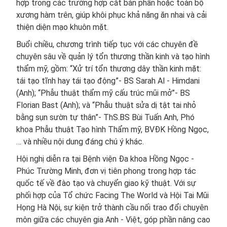
hợp trong các trường hợp cắt bán phần hoặc toàn bộ
xương hàm trên, giúp khôi phục khả năng ăn nhai và cải
thiện diện mạo khuôn mặt.
Buổi chiều, chương trình tiếp tục với các chuyên đề
chuyên sâu về quản lý tổn thương thần kinh và tạo hình
thẩm mỹ, gồm: “Xử trí tổn thương dây thần kinh mặt:
tái tạo tĩnh hay tái tạo động”- BS Sarah Al - Himdani
(Anh); “Phẫu thuật thẩm mỹ cấu trúc mũi mở”- BS
Florian Bast (Anh); và “Phẫu thuật sửa dị tật tai nhỏ
bằng sụn sườn tự thân”- ThS.BS Bùi Tuấn Anh, Phó
khoa Phẫu thuật Tạo hình Thẩm mỹ, BVĐK Hồng Ngọc,
… và nhiều nội dung đáng chú ý khác.
Hội nghị diễn ra tại Bệnh viện Đa khoa Hồng Ngọc -
Phúc Trường Minh, đơn vị tiên phong trong hợp tác
quốc tế về đào tạo và chuyển giao kỹ thuật. Với sự
phối hợp của Tổ chức Facing The World và Hội Tai Mũi
Họng Hà Nội, sự kiện trở thành cầu nối trao đổi chuyên
môn giữa các chuyên gia Anh - Việt, góp phần nâng cao