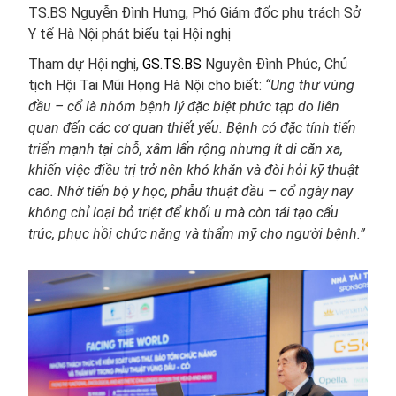
TS.BS Nguyễn Đình Hưng, Phó Giám đốc phụ trách Sở
Y tế Hà Nội phát biểu tại Hội nghị
Tham dự Hội nghị,
GS.TS.BS
Nguyễn Đình Phúc, Chủ
tịch Hội Tai Mũi Họng Hà Nội cho biết:
“Ung thư vùng
đầu – cổ là nhóm bệnh lý đặc biệt phức tạp do liên
quan đến các cơ quan thiết yếu. Bệnh có đặc tính tiến
triển mạnh tại chỗ, xâm lấn rộng nhưng ít di căn xa,
khiến việc điều trị trở nên khó khăn và đòi hỏi kỹ thuật
cao. Nhờ tiến bộ y học, phẫu thuật đầu – cổ ngày nay
không chỉ loại bỏ triệt để khối u mà còn tái tạo cấu
trúc, phục hồi chức năng và thẩm mỹ cho người bệnh.”