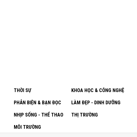
THỜI SỰ
KHOA HỌC & CÔNG NGHỆ
PHẢN BIỆN & BẠN ĐỌC
LÀM ĐẸP - DINH DƯỠNG
NHỊP SỐNG - THỂ THAO
THỊ TRƯỜNG
MÔI TRƯỜNG