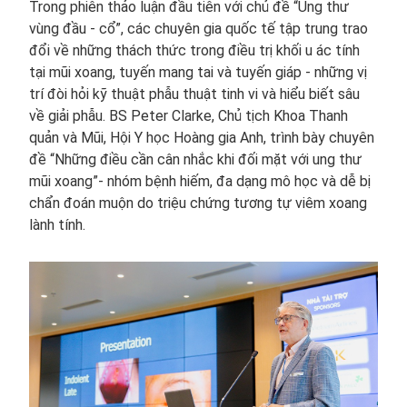
Trong phiên thảo luận đầu tiên với chủ đề “Ung thư
vùng đầu - cổ”, các chuyên gia quốc tế tập trung trao
đổi về những thách thức trong điều trị khối u ác tính
tại mũi xoang, tuyến mang tai và tuyến giáp - những vị
trí đòi hỏi kỹ thuật phẫu thuật tinh vi và hiểu biết sâu
về giải phẫu. BS Peter Clarke, Chủ tịch Khoa Thanh
quản và Mũi, Hội Y học Hoàng gia Anh, trình bày chuyên
đề “Những điều cần cân nhắc khi đối mặt với ung thư
mũi xoang”- nhóm bệnh hiếm, đa dạng mô học và dễ bị
chẩn đoán muộn do triệu chứng tương tự viêm xoang
lành tính.