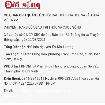
CƠ QUAN CHỦ QUẢN:
LIÊN HIỆP CÁC HỘI KHOA HỌC VÀ KỸ THUẬT
VIỆT NAM
CHUYÊN TRANG CỦA BÁO TRI THỨC VÀ CUỘC SỐNG
Giấy phép số 01/GP-CBC do Cục Báo chí - Bộ Thông tin và Truyền
thông cấp ngày 20/08/2021
Tổng Biên tập
: Nhà báo Nguyễn Thị Mai Hương
Tòa soạn:
70 Trần Hưng Đạo, phường Trần Hưng Đạo, quận Hoàn
Kiếm, Hà Nội
VPĐD tại TP.HCM:
54 Phạm Huy Thông, phường 7, quận Gò Vấp,
Thành phố Hồ Chí Minh
Điện thoại:
024 6 254 3519
Hotline:
096 523 7756 (Toà soạn Hà
Nội) / 091 122 1222 (VPĐD TPHCM)
Email:
baotrithuccuocsong@kienthuc.net.vn
-
tkts@kienthuc.net.vn