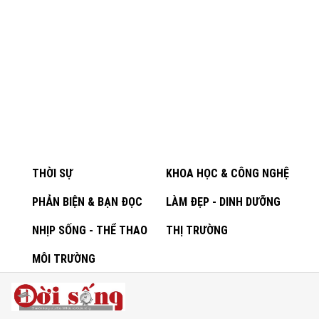
THỜI SỰ
KHOA HỌC & CÔNG NGHỆ
PHẢN BIỆN & BẠN ĐỌC
LÀM ĐẸP - DINH DƯỠNG
NHỊP SỐNG - THỂ THAO
THỊ TRƯỜNG
MÔI TRƯỜNG